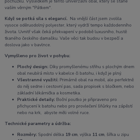
pochůzku. Výsledkem je tento univerzální obal, který se stane
vaším věrným "Pátkem".
Když se potká síla s elegancí.
Na vnější část jsem zvolila
vysoce oděruodolný polyester, který vydrží tempo každodenního
života. Uvnitř však čeká překvapení v podobě luxusního, hustě
tkaného českého damašku. Vaše věci tak budou v bezpečí a
doslova jako v bavlnce.
Vymyšleno pro život v pohybu:
Plochý design:
Díky promyšlenému střihu s plochým dnem
obal neubírá místo v kabelce či batohu, i když je plný.
Všestranné využití:
Primárně obal na mobil, ale perfektně
do něj sedne i cestovní pas, sada propisek s bločkem, nebo
základní lékárnička a kosmetika.
Praktické detaily:
Boční poutko je připraveno pro
přichycení k batohu nebo pro provlečení šňůrky na zápěstí
nebo na krk, abyste měli volné ruce.
Technické parametry a údržba:
Rozměry:
Spodní délka
19 cm
, výška
11 cm
, šířka u zipu