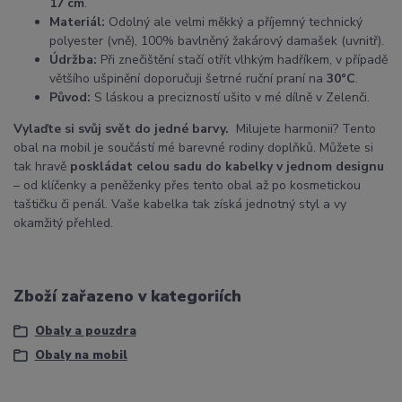
17 cm
.
Materiál:
Odolný ale velmi měkký a příjemný technický
polyester (vně), 100% bavlněný žakárový damašek (uvnitř).
Údržba:
Při znečištění stačí otřít vlhkým hadříkem, v případě
většího ušpinění doporučuji šetrné ruční praní na
30°C
.
Původ:
S láskou a precizností ušito v mé dílně v Zelenči.
Vylaďte si svůj svět do jedné barvy.
Milujete harmonii? Tento
obal na mobil je součástí mé barevné rodiny doplňků. Můžete si
tak hravě
poskládat celou sadu do kabelky v jednom designu
– od klíčenky a peněženky přes tento obal až po kosmetickou
taštičku či penál. Vaše kabelka tak získá jednotný styl a vy
okamžitý přehled.
Zboží zařazeno v kategoriích
Obaly a pouzdra
Obaly na mobil