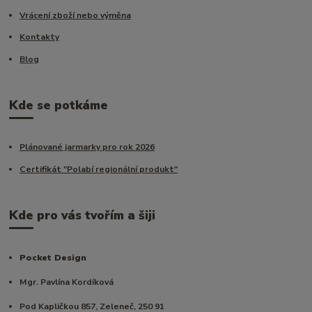
Vrácení zboží nebo výměna
Kontakty
Blog
Kde se potkáme
Plánované jarmarky pro rok 2026
Certifikát "Polabí regionální produkt"
Kde pro vás tvořím a šiji
Pocket Design
Mgr. Pavlína Kordíková
Pod Kapličkou 857, Zeleneč, 250 91