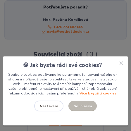
Potřebujete poradit?
Mgr. Pavlína Kordíková
+420 774 062 005
pavla@pocketdesign.cz
Související zboží
3
🍪 Jak byste rádi své cookies?
Soubory cookies používáme ke správnému fungování našeho e-
shopu a v případě vašeho souhlasu také ke sledování statistik o
webu, měření efektivity reklamních kampaní, zapamatování
vašeho oblíbeného nastavení při používání stránek, či zobrazení
reklam odpovídajících vašim preferencím.
Více k využití cookies
Souhlasím
Nastavení