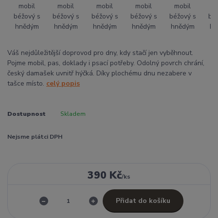
Váš nejdůležitější doprovod pro dny, kdy stačí jen vyběhnout.
Pojme mobil, pas, doklady i psací potřeby. Odolný povrch chrání,
český damašek uvnitř hýčká. Díky plochému dnu nezabere v
tašce místo.
celý popis
Dostupnost
Skladem
Nejsme plátci DPH
390 Kč
/
ks
Přidat do košíku