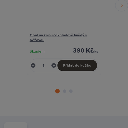
Obal na knihu čokoládově hnědý s
Peněženka bé
béžovou
390 Kč
Skladem
/
ks
Skladem
Přidat do košíku