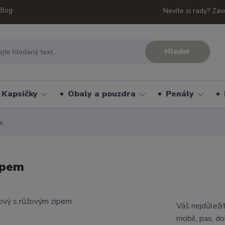
Blog
Nevíte si rady? Zav
Hledat
Kapsičky
Obaly a pouzdra
Penály
m
ipem
Váš nejdůleži
mobil, pas, d