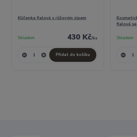
Klíčenka fialová s růžovým zipem
Kosmetick
fialová s
430 Kč
Skladem
Skladem
/
ks
Přidat do košíku