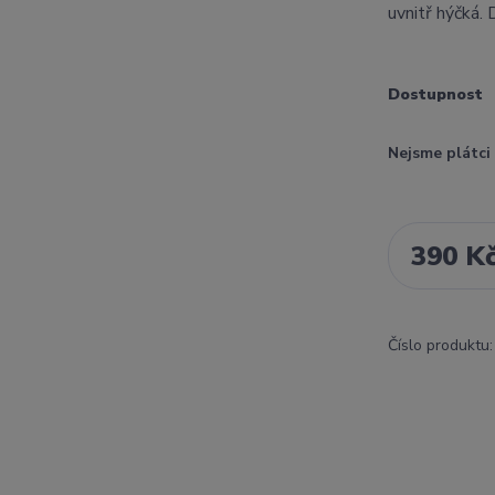
uvnitř hýčká.
Dostupnost
Nejsme plátc
390 K
Číslo produktu: