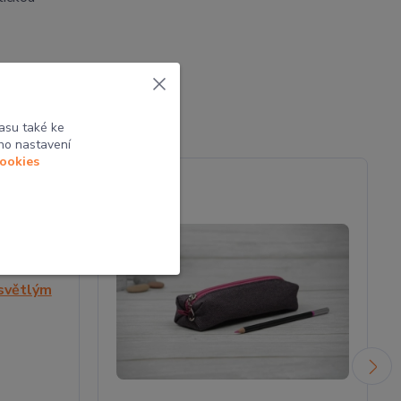
asu také ke
ho nastavení
cookies