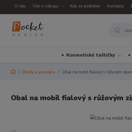
O nás
Vše o nákupu
Kde se potkáme
Kontakty
Kosmetické taštičky
Obaly a pouzdra
Obal na mobil fialový s růžovým zipe
Obal na mobil fialový s růžovým z