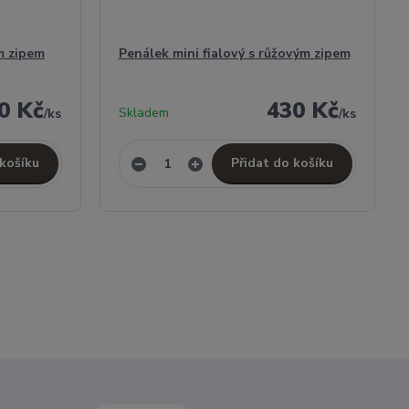
ým zipem
Penálek mini fialový s růžovým zipem
0 Kč
430 Kč
Skladem
/
ks
/
ks
 košíku
Přidat do košíku