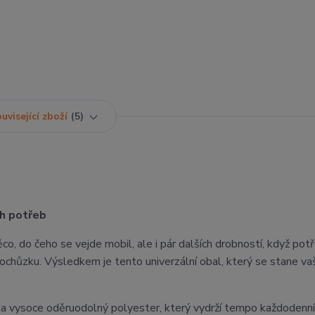
uvisející zboží
5
ch potřeb
ěco, do čeho se vejde mobil, ale i pár dalších drobností, když pot
pochůzku. Výsledkem je tento univerzální obal, který se stane va
la vysoce oděruodolný polyester, který vydrží tempo každodenní