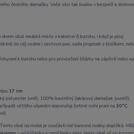
aného českého damašku. Vaše věci tak budou v bezpečí a doslova
nem obal neubírá místo v kabelce či batohu, i když je plný.
fektně do něj sedne i cestovní pas, sada propisek s bločkem, ne
ichycení k batohu nebo pro provlečení šňůrky na zápěstí nebo na
 zipu
17 cm
.
ký polyester (vně), 100% bavlněný žakárový damašek (uvnitř).
 případě většího ušpinění doporučuji šetrné ruční praní na
30°C
.
nči.
 Tento obal na mobil je součástí mé barevné rodiny doplňků. Můž
designu
– od klíčenky a peněženky přes tento obal až po kosme