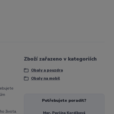
Zboží zařazeno v kategoriích
Obaly a pouzdra
Obaly na mobil
řebujete
ším
Potřebujete poradit?
ho života.
Mgr. Pavlína Kordíková