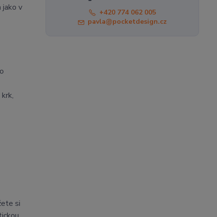
 jako v
+420 774 062 005
pavla@pocketdesign.cz
bo
 krk,
ete si
tickou