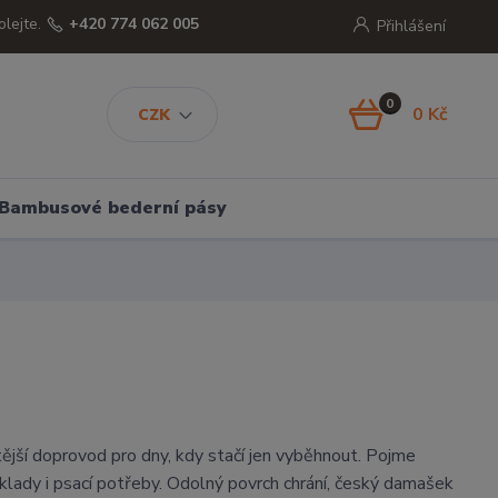
olejte.
+420 774 062 005
Přihlášení
0
0 Kč
CZK
Bambusové bederní pásy
tější doprovod pro dny, kdy stačí jen vyběhnout. Pojme
oklady i psací potřeby. Odolný povrch chrání, český damašek