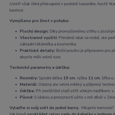
Uvnitř však čeká překvapení v podobě luxusního, hustě tk
bavlnce.
Vymyšleno pro život v pohybu:
Plochý design:
Díky promyšlenému střihu s plochým d
Všestranné využití:
Primárně obal na mobil, ale per
základní lékárnička a kosmetika.
Praktické detaily:
Boční poutko je připraveno pro př
abyste měli volné ruce.
Technické parametry a údržba:
Rozměry:
Spodní délka
19 cm
, výška
11 cm
, šířka u
Materiál:
Odolný ale velmi měkký a příjemný technic
Údržba:
Při znečištění stačí otřít vlhkým hadříkem, v
Původ:
S láskou a precizností ušito v mé dílně v Zele
Vylaďte si svůj svět do jedné barvy.
Milujete harmonii?
tak hravě
poskládat celou sadu do kabelky v jednom 