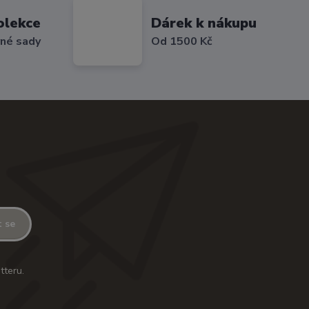
olekce
Dárek k nákupu
vné sady
Od 1500 Kč
t se
tteru.