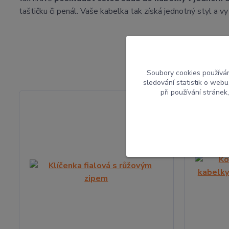
taštičku či penál. Vaše kabelka tak získá jednotný styl a v
Soubory cookies používá
sledování statistik o web
při používání stránek