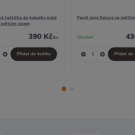
á taštička do kabelky malá
Penál mini fialový se světl
e světlým zipem
390 Kč
43
Skladem
/
ks
Přidat do košíku
Přidat do