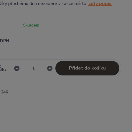
 Díky plochému dnu nezabere v tašce místo.
celý popis
Skladem
i DPH
č
Přidat do košíku
/
ks
246