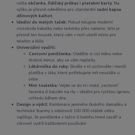
vešla
občanka, řidičský průkaz i platební karty
. Na
výšku je přesně odměřena pro standardní
zadní kapsu
džínových kalhot
.
Ideální do malých tašek:
Pokud milujete moderní
crossbody kabelky nebo ledvinky přes rameno, toto je
přesně ten kousek, který vám v nich ušetří místo pro
telefon a klíče.
Univerzální využití:
Cestovní peněženka:
Oddělte si cizí měnu nebo
drobné mince, aby se vám nepletly.
Lékárnička do ruky:
Skvěle v ní uschováte i menší
platíčka s léky, které potřebujete mít neustále u
sebe.
Mini toaletka:
Vejde se do ní i malá „cestovní“
řasenka či balzám na rty – ideální pro rychlou úpravu
vzhledu během dne.
Design a výdrž:
Kombinace jemného českého damašku a
technické tkaniny s odolností 100 000 otáček otěru
zajišťuje, že peněženka v tašce či batohu hned zazáří a
zároveň vydrží každodenní používání.