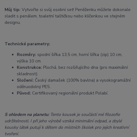
Můj tip:
Vytvořte si svůj osobní set! Peněženku můžete dokonale
sladit s penálem, toaletní taštičkou nebo klíčenkou ve stejném
designu.
Technické parametry:
Rozměry:
spodní šířka 13,5 cm, horní šířka (zip) 10 cm,
výška 10 cm.
Konstrukce:
Plochá, bez rozšiřujícího dna (pro maximální
skladnost).
Složení:
Český damašek (100% bavlna) a vysokogramážní
oděruodolný PES.
Původ:
Certifikovaný regionální produkt Polabí.
S ohledem na planetu:
Tento kousek je součástí mé filozofie
udržitelnosti. I při jeho výrobě vzniká minimální odpad, a zbylé
kousky látek putují k dětem do místních školek pro jejich kreativní
tvoření.