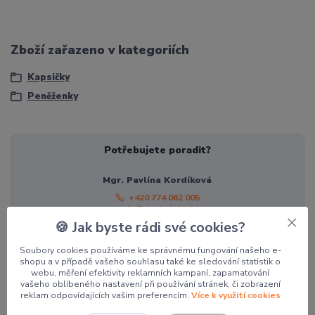
Zboží zařazeno v kategoriích
Kapsičky
Peněženky
Potřebujete poradit?
Mgr. Pavlína Kordíková
+420 774 062 005
pavla@pocketdesign.cz
🍪 Jak byste rádi své cookies?
Soubory cookies používáme ke správnému fungování našeho e-
Související zboží
4
shopu a v případě vašeho souhlasu také ke sledování statistik o
webu, měření efektivity reklamních kampaní, zapamatování
vašeho oblíbeného nastavení při používání stránek, či zobrazení
reklam odpovídajících vašim preferencím.
Více k využití cookies