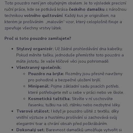
Toto pouzdro není jen obyčejným obalem. Je to výsledek precizní
ruční práce, kde se potkává krása
českého damašku
s náročnou
technikou
volného quiltování
. Každý kus je originálem, na
kterém je prošíváním „malován“ vzor, který celoplošně fixuje a
zpevňuje všechny vrstvy látek.
Proč si toto pouzdro zamilujete?
Stylový organizér:
Už žádné prohledávání dna kabelky.
Pokud měníte tašku, jednoduše přemístíte toto pouzdro a
máte jistotu, že vaše klíčové věci jsou pohromadě.
Všestranný společník:
Pouzdro na brýle:
Rozměry jsou přesně navrženy
pro pohodlné a bezpečné uložení brýlí.
Minipenál:
Pojme základní sadu psacích potřeb,
které potřebujete mít u sebe v práci nebo ve škole.
Kosmetická taštička:
Skvěle v ní uschováte
řasenku, tužku na oči, rtěnku nebo nezbytné léky.
Tvarová stálost:
I když je pouzdro ušité z textilu, díky
vnitřní výztuze a hustému prošívání si zachovává svůj
elegantní tvar a chrání obsah před poškrábáním.
Dokonalý set:
Barevnost damašků umožňuje vytvořit si