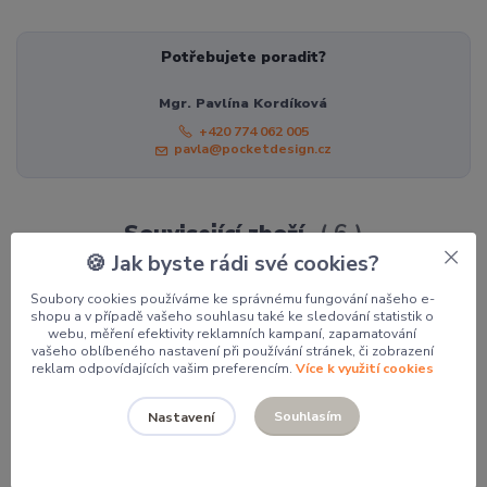
Potřebujete poradit?
Mgr. Pavlína Kordíková
+420 774 062 005
pavla@pocketdesign.cz
Související zboží
6
🍪 Jak byste rádi své cookies?
Soubory cookies používáme ke správnému fungování našeho e-
shopu a v případě vašeho souhlasu také ke sledování statistik o
webu, měření efektivity reklamních kampaní, zapamatování
vašeho oblíbeného nastavení při používání stránek, či zobrazení
reklam odpovídajících vašim preferencím.
Více k využití cookies
Souhlasím
Nastavení