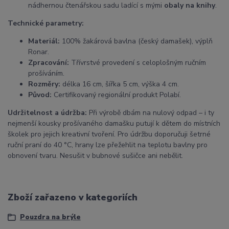
nádhernou čtenářskou sadu ladící s mými
obaly na knihy
.
Technické parametry:
Materiál:
100% žakárová bavlna (český damašek), výplň
Ronar.
Zpracování:
Třívrstvé provedení s celoplošným ručním
prošíváním.
Rozměry:
délka 16 cm, šířka 5 cm, výška 4 cm.
Původ:
Certifikovaný regionální produkt Polabí.
Udržitelnost a údržba:
Při výrobě dbám na nulový odpad – i ty
nejmenší kousky prošívaného damašku putují k dětem do místních
školek pro jejich kreativní tvoření. Pro údržbu doporučuji šetrné
ruční praní do 40 °C, hrany lze přežehlit na teplotu bavlny pro
obnovení tvaru. Nesušit v bubnové sušičce ani nebělit.
Zboží zařazeno v kategoriích
Pouzdra na brýle