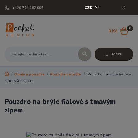
CZK
+420 774 062 005
0
0 Kč
Menu
Obaly a pouzdra
Pouzdra na brýle
Pouzdro na brýle fialové
s tmavým zipem
Pouzdro na brýle fialové s tmavým
zipem