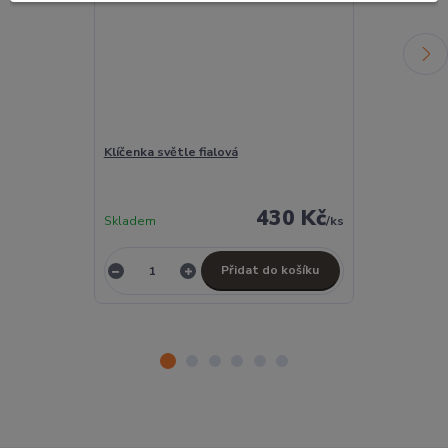
Klíčenka světle fialová
Kosmetická ta
světle fialov
430 Kč
Skladem
/
ks
Skladem
Přidat do košíku