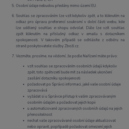
Osobní údaje
nebudou
předány mimo území EU.
Souhlas se zpracováním lze vzít kdykoliv zpět, a to
kliknutím na
odkaz pro úpravu preferencí soukromí v dolní části webu, kde
lze udělený souhlas e-shopu odvolat. Dále lze vzít souhlas
zpět kliknutím na příslušný odkaz v emailu s dotazníkem
spokojenosti. V takovém případě se odhlásíte z odběru na
straně poskytovatele služby Zboží.cz.
Vezměte, prosíme, na vědomí, že podle Nařízení máte právo:
vzít souhlas se zpracováním osobních údajů kdykoliv
zpět, toto zpětvzetí bude mít za následek
ukončení
zasílání dotazníku spokojenosti
požadovat po Správci informaci, jaké vaše osobní údaje
zpracovává
vyžádat si u Správce přístup k vašim zpracovávaným
osobním údajům a požadovat jejich kopii
u automatizovaně zpracovaných osobních údajů na jejich
přenositelnost
nechat vaše zpracovávané osobní údaje aktualizovat
nebo opravit, popřípadě požadovat omezení jejich