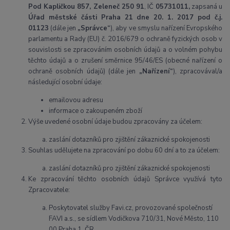
Pod Kapličkou 857, Zeleneč 250 91
, IČ
05731011,
zapsaná u
Úř
ad městské části Praha 21 dne 20. 1. 2017 pod č.j.
01123
(dále jen
„Správce“
), aby ve smyslu nařízení Evropského
parlamentu a Rady (EU) č. 2016/679 o ochraně fyzických osob v
souvislosti se zpracováním osobních údajů a o volném pohybu
těchto údajů a o zrušení směrnice 95/46/ES (obecné nařízení o
ochraně osobních údajů) (dále jen
„Nařízení“
), zpracovával/a
následující osobní údaje:
emailovou adresu
informace o zakoupeném zboží
Výše uvedené osobní údaje budou zpracovány za účelem:
zaslání dotazníků pro zjištění zákaznické spokojenosti
Souhlas udělujete na zpracování po dobu
60 dní
a to za účelem:
zaslání dotazníků pro zjištění zákaznické spokojenosti
Ke zpracování těchto osobních údajů Správce využívá tyto
Zpracovatele:
Poskytovatel služby Favi.cz, provozované společností
FAVI a.s., se sídlem Vodičkova 710/31, Nové Město, 110
00 Praha 1, ČR