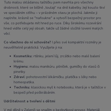
Tuto malou skládanou taštičku jsem navrhla pro všechny
drobnosti, které se běžně „toulají“ na dně kabelky. Její kouzlo tkví
ve speciálním střihu – v prázdném stavu je plochá. Jakmile ji
naplníte, krásně se "nafoukne" a vytvoří bezpečný prostor pro
vše, co potřebujete mít hned po ruce. Díky širokému rozevírání
hned vidíte celý její obsah, takže už žádné složité lovení malých
věcí.
Co všechno do ní schováte?
I přes své kompaktní rozměry je
neuvěřitelně praktická. Využijete ji na:
Kosmetiku:
rtěnku, jelení lůj, zrcátko nebo malé balení
krému.
Hygienu:
malou manikúru, pilníček, gumičky do vlasů či
pinetky.
Zdraví:
pohotovostní lékárničku, platička s léky nebo
homeopatika.
Techniku:
klasickou myš k notebooku, která je v taštičce v
bezpečí před poškrábáním.
Udržitelnost a tvoření s dětmi
V mé dílně v Zelenči se snažím o bezbytkový provoz. Materiál