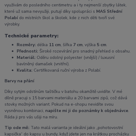
využívám do posledního centimetru a i ty nejmenší zbytky látek,
které už sama nevyužiji, putují díky spolupráci s
MAS Střední
Polabí
do místních škol a školek, kde z nich děti tvoří své
výrobky.
Technické parametry:
Rozměry:
délka
11 cm
, šířka
7 cm
, výška
5 cm
.
Přednosti:
Široké rozevírání pro snadný přehled o obsahu.
Materiál:
Oděru odolný polyester (vnější) / luxusní
bavlněný damašek (vnitřní).
Kvalita:
Certifikovaná ruční výroba z Polabí.
Barvy na přání
Díky sytým odstínům taštičku v batohu okamžitě uvidíte. V mé
dílně pracuji s 15 barvami materiálu a 20 barvami zipů, což dává
stovky možných variant. Pokud na e-shopu nevidíte svou
vysněnou kombinaci,
napište mi ji do poznámky k objednávce
.
Ráda ji pro vás ušiji na míru.
Tip ode mě:
Tato malá varianta je ideální jako „pohotovostní
kapsička“ do kapsy u bundy, když jdete jen na krátkou procházku