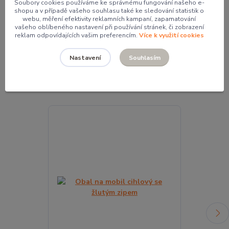
Soubory cookies používáme ke správnému fungování našeho e-
Mgr. Pavlína Kordíková
shopu a v případě vašeho souhlasu také ke sledování statistik o
webu, měření efektivity reklamních kampaní, zapamatování
+420 774 062 005
vašeho oblíbeného nastavení při používání stránek, či zobrazení
pavla@pocketdesign.cz
reklam odpovídajících vašim preferencím.
Více k využití cookies
Souhlasím
Nastavení
Související zboží
4