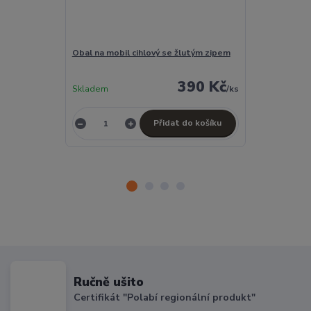
Obal na mobil cihlový se žlutým zipem
Penál velký c
390 Kč
Skladem
/
ks
Skladem
Přidat do košíku
Ručně ušito
Certifikát "Polabí regionální produkt"