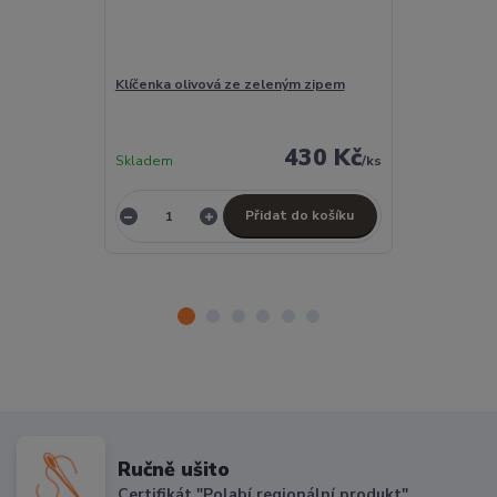
Klíčenka olivová ze zeleným zipem
Kosmetická ta
olivová s tyr
430 Kč
Skladem
/
ks
Skladem
Přidat do košíku
Ručně ušito
Certifikát "Polabí regionální produkt"