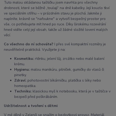
Tuto malou skládanou taštičku jsem navrhla pro všechny
drobnosti, které se běžně „toulají“ na dně kabelky. Její kouzlo tkví
ve speciálním střihu – v prázdném stavu je plochá. Jakmile ji
naplníte, krásně se "nafoukne" a vytvoří bezpečný prostor pro
vše, co potřebujete mít hned po ruce. Díky širokému rozevírání
hned vidíte celý její obsah, takže už žádné složité lovení malých
věcí.
Co všechno do ní schováte?
I přes své kompaktní rozměry je
neuvěřitelně praktická. Využijete ji na:
Kosmetiku:
rtěnku, jelení lůj, zrcátko nebo malé balení
krému.
Hygienu:
malou manikúru, pilníček, gumičky do vlasů či
pinetky.
Zdraví:
pohotovostní lékárničku, platička s léky nebo
homeopatika.
Techniku:
klasickou myš k notebooku, která je v taštičce v
bezpečí před poškrábáním.
Udržitelnost a tvoření s dětmi
V mé dílně v Zelenči se snažím o bezbytkový provoz. Materiál