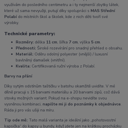
využívám do posledního centimetru a i ty nejmenší zbytky látek,
které už sama nevyužiji, putují díky spolupráci s
MAS Střední
Polabí
do místních škol a školek, kde z nich děti tvoří své
výrobky.
Technické parametry:
Rozměry:
délka
11 cm
, šířka
7 cm
, výška
5 cm
.
Přednosti:
Široké rozevírání pro snadný přehled o obsahu.
Materiál:
Oděru odolný polyester (vnější) / luxusní
bavlněný damašek (vnitřní).
Kvalita:
Certifikovaná ruční výroba z Polabí.
Barvy na přání
Díky sytým odstínům taštičku v batohu okamžitě uvidíte. V mé
dílně pracuji s 15 barvami materiálu a 20 barvami zipů, což dává
stovky možných variant. Pokud na e-shopu nevidíte svou
vysněnou kombinaci,
napište mi ji do poznámky k objednávce
.
Ráda ji pro vás ušiji na míru.
Tip ode mě:
Tato malá varianta je ideální jako „pohotovostní
kapsička“ do kapsy u bundy, když jdete jen na krátkou procházku