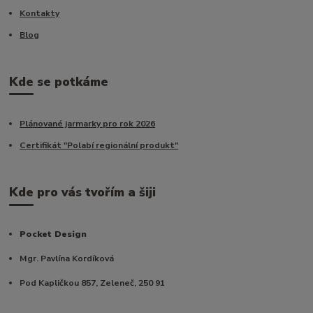
Kontakty
Blog
Kde se potkáme
Plánované jarmarky pro rok 2026
Certifikát "Polabí regionální produkt"
Kde pro vás tvořím a šiji
Pocket Design
Mgr. Pavlína Kordíková
Pod Kapličkou 857, Zeleneč, 250 91