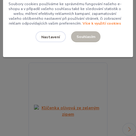
Soubory cookies používáme ke správnému fungování našeho e-
Mgr. Pavlína Kordíková
shopu a v případě vašeho souhlasu také ke sledování statistik o
+420 774 062 005
webu, měření efektivity reklamních kampaní, zapamatování
pavla@pocketdesign.cz
vašeho oblíbeného nastavení při používání stránek, či zobrazení
reklam odpovídajících vašim preferencím.
Více k využití cookies
Souhlasím
Nastavení
Související zboží
6