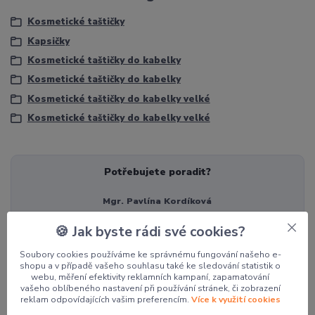
Kosmetické taštičky
Kapsičky
Kosmetické taštičky do kabelky
Kosmetické taštičky do kabelky
Kosmetické taštičky do kabelky velké
Kosmetické taštičky do kabelky velké
Potřebujete poradit?
Mgr. Pavlína Kordíková
+420 774 062 005
🍪 Jak byste rádi své cookies?
pavla@pocketdesign.cz
Soubory cookies používáme ke správnému fungování našeho e-
shopu a v případě vašeho souhlasu také ke sledování statistik o
webu, měření efektivity reklamních kampaní, zapamatování
Související zboží
5
vašeho oblíbeného nastavení při používání stránek, či zobrazení
reklam odpovídajících vašim preferencím.
Více k využití cookies