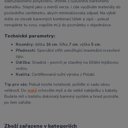
oděruodolného polyesteru, vnitřek z luxusního barevného
damašku. Stejně jako u menší verze, i zde využívám materiály do
posledního centimetru, abych minimalizovala odpad. Na výběr
máte ze stovek barevných kombinací látek a zipů – pokud
nenajdete tu svou, napište mi ji do poznámky v objednávce.
Technické parametry:
Rozměry:
délka
16 cm
, šířka
7 cm
, výška
5 cm
.
Přednosti:
Speciální střih umožňující maximální rozevření
zipu.
Údržba:
Snadná – povrch je stavěný na čištění mýdlovou
vodou.
Kvalita:
Certifikovaná ruční výroba z Polabí.
Tip pro vás:
Pokud nosíte notebook, pořiďte si sadu obou
velikostí. Do
malé
schováte myš a do velké nabíječku s kabely.
Budete mít v batohu dokonalý barevný systém a hned poznáte,
po čem saháte.
Zboží zařazeno v kategoriích