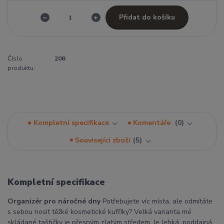
Přidat do košíku
Číslo
208
produktu:
Kompletní specifikace
Komentáře
0
Související zboží
5
Kompletní specifikace
Organizér pro náročné dny
Potřebujete víc místa, ale odmítáte
s sebou nosit těžké kosmetické kufříky? Velká varianta mé
skládané taštičky je přesným zlatým středem. Je lehká, poddajná,