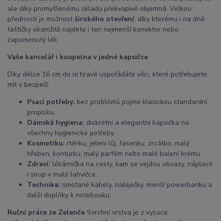
ale díky promyšlenému skladu překvapivě objemná. Velkou
předností je možnost
širokého otevření
, díky kterému i na dně
taštičky okamžitě najdete i ten nejmenší konektor nebo
zapomenutý lék.
Vaše kancelář i koupelna v jedné kapsičce
Díky délce 16 cm do ní hravě uspořádáte věci, které potřebujete
mít v bezpečí:
Psací potřeby:
bez problémů pojme klasickou standardní
propisku.
Dámská hygiena:
diskrétní a elegantní kapsička na
všechny hygienické potřeby.
Kosmetiku:
rtěnku, jelení lůj, řasenku, zrcátko, malý
hřeben, konturku, malý parfém nebo malé balení krému.
Zdraví:
lékárnička na cesty, kam se vejdou obvazy, náplasti
i sirup v malé lahvičce.
Technika:
smotané kabely, nabíječky, menší powerbanku a
další doplňky k notebooku.
Ruční práce ze Zelenče
Svrchní vrstva je z vysoce