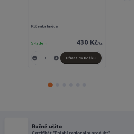
Klíčenka hnědá
Klíčenka hněd
430 Kč
Skladem
/
ks
Skladem
Přidat do košíku
Ručně ušito
Certifikát "Polabí regionální produkt"