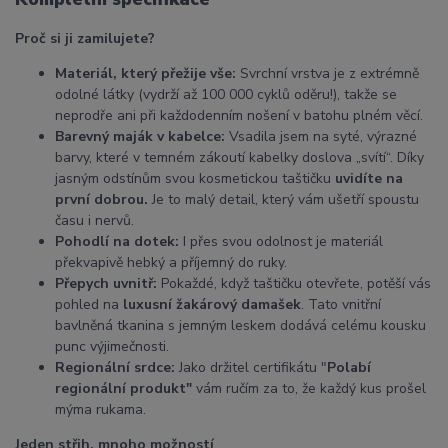
Proč si ji zamilujete?
Materiál, který přežije vše:
Svrchní vrstva je z extrémně
odolné látky (vydrží až 100 000 cyklů oděru!), takže se
neprodře ani při každodenním nošení v batohu plném věcí.
Barevný maják v kabelce:
Vsadila jsem na syté, výrazné
barvy, které v temném zákoutí kabelky doslova „svítí“. Díky
jasným odstínům svou kosmetickou taštičku
uvidíte na
první dobrou.
Je to malý detail, který vám ušetří spoustu
času i nervů.
Pohodlí na dotek:
I přes svou odolnost je materiál
překvapivě hebký a příjemný do ruky.
Přepych uvnitř:
Pokaždé, když taštičku otevřete, potěší vás
pohled na
luxusní žakárový damašek
. Tato vnitřní
bavlněná tkanina s jemným leskem dodává celému kousku
punc výjimečnosti.
Regionální srdce:
Jako držitel certifikátu "
Polabí
regionální produkt"
vám ručím za to, že každý kus prošel
mýma rukama.
Jeden střih, mnoho možností