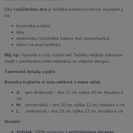
Díky
rozšířenému dnu
je taštička krásně prostorná. Využijete ji
na:
Kosmetiku a líčení,
léky,
elektroniku (sluchátka, kabely, myš, powerbanku),
nebo i na psací potřeby.
Můj tip:
Vytvořte si svůj osobní set! Taštičku můžete dokonale
sladit s peněženkou nebo klíčenkou ve stejném designu.
Technické detaily a péče
Rozměry (vyberte si svou velikost v menu výše):
S:
(pro drobnosti) – dno 17 cm, výška 10 cm, hloubka 4
cm.
M:
(univerzální) – dno 20 cm, výška 12 cm, hloubka 4 cm.
L:
(velkorysá) – dno 23 cm, výška 13 cm, hloubka 4 cm.
Složení:
Vnějšek:
100% polyester s
protišpinivou úpravou