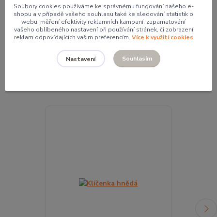
Soubory cookies používáme ke správnému fungování našeho e-
shopu a v případě vašeho souhlasu také ke sledování statistik o
Mgr. Pavlína Kordíková
webu, měření efektivity reklamních kampaní, zapamatování
+420 774 062 005
vašeho oblíbeného nastavení při používání stránek, či zobrazení
pavla@pocketdesign.cz
reklam odpovídajících vašim preferencím.
Více k využití cookies
Souhlasím
Nastavení
Související zboží
6