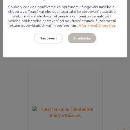
Soubory cookies používáme ke správnému fungování našeho e-
shopu a v případě vašeho souhlasu také ke sledování statistik o
Mgr. Pavlína Kordíková
webu, měření efektivity reklamních kampaní, zapamatování
+420 774 062 005
vašeho oblíbeného nastavení při používání stránek, či zobrazení
pavla@pocketdesign.cz
reklam odpovídajících vašim preferencím.
Více k využití cookies
Souhlasím
Nastavení
Související zboží
8