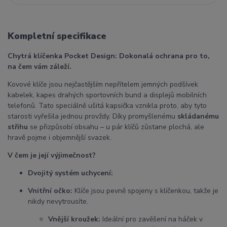
Kompletní specifikace
Chytrá klíčenka Pocket Design: Dokonalá ochrana pro to,
na čem vám záleží.
Kovové klíče jsou nejčastějším nepřítelem jemných podšívek
kabelek, kapes drahých sportovních bund a displejů mobilních
telefonů. Tato speciálně ušitá kapsička vznikla proto, aby tyto
starosti vyřešila jednou provždy. Díky promyšlenému
skládanému
střihu
se přizpůsobí obsahu – u pár klíčů zůstane plochá, ale
hravě pojme i objemnější svazek.
V čem je její výjimečnost?
Dvojitý systém uchycení:
Vnitřní očko:
Klíče jsou pevně spojeny s klíčenkou, takže je
nikdy nevytrousíte.
Vnější kroužek:
Ideální pro zavěšení na háček v