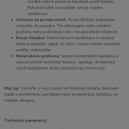
chodbě nebo k plastové karabině uvnitř batohu.
Pokud kroužek nevyužijete, lze jej snadno
vyvléknout.
Ochrana na prvním místě:
Po použití klíče jednoduše
schováte do pouzdra. Tím eliminujete riziko zatržení
podšívky nebo poškrábání věcí v bezprostřední blízkosti.
Konec hledání:
Pestré barevné kombinace a výrazná
textura damašku zajistí, že klíče v hloubi batohu okamžitě
uvidíte i nahmatáte.
Materiálová symbióza:
Spojení estetického damašku a
vysoce odolné technické tkaniny zaručuje, že klíčenka
vydrží každodenní drsné zacházení po mnoho let.
Můj tip:
Vytvořte si svůj osobní set! Klíčenku můžete dokonale
sladit s peněženkou, penálkem nebo kosmetickou taštičkou ve
stejném designu.
Technické parametry: