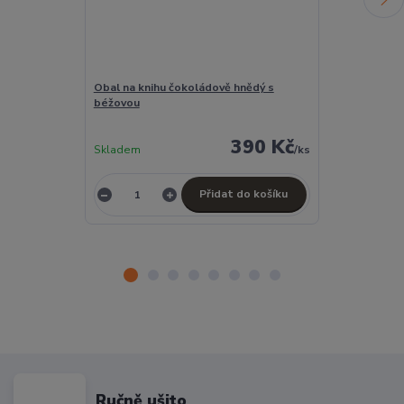
Obal na knihu čokoládově hnědý s
Penál velký h
béžovou
390 Kč
Skladem
/
ks
Skladem
Přidat do košíku
Ručně ušito