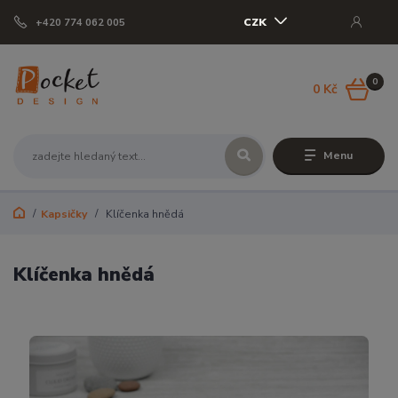
CZK
+420 774 062 005
0
0 Kč
Menu
Kapsičky
Klíčenka hnědá
Klíčenka hnědá