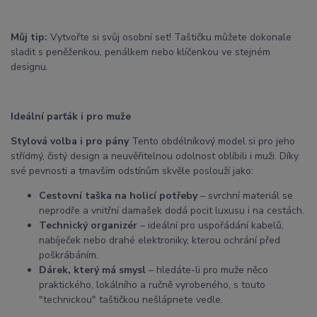
Můj tip:
Vytvořte si svůj osobní set! Taštičku můžete dokonale
sladit s peněženkou, penálkem nebo klíčenkou ve stejném
designu.
Ideální parťák i pro muže
Stylová volba i pro pány
Tento obdélníkový model si pro jeho
střídmý, čistý design a neuvěřitelnou odolnost oblíbili i muži. Díky
své pevnosti a tmavším odstínům skvěle poslouží jako:
Cestovní taška na holicí potřeby
– svrchní materiál se
neprodře a vnitřní damašek dodá pocit luxusu i na cestách.
Technický organizér
– ideální pro uspořádání kabelů,
nabíječek nebo drahé elektroniky, kterou ochrání před
poškrábáním.
Dárek, který má smysl
– hledáte-li pro muže něco
praktického, lokálního a ručně vyrobeného, s touto
"technickou" taštičkou nešlápnete vedle.