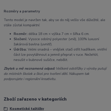
Rozměry a parametry
Tento model je navržen tak, aby se do něj vešlo vše důležité, ale
stále zůstal kompaktní:
Rozměr:
délka 18 cm × výška 7 cm × šířka 6 cm.
Složení:
Vysoce odolný polyester (vně), 100% luxusní
žakárová bavlna (uvnitř).
Údržba:
Velmi snadná – vnějšek stačí otřít hadříkem, vnitřní
část lze povytáhnout a jemně přeprat v ruce. Nežehlit,
nesušit v bubnové sušičce, nebělit.
Zbytek u mě neznamená odpad:
Veškeré odstřižky z výroby putují
do místních školek a škol pro tvoření dětí. Nákupem tak
podporujete i regionální kreativitu.
Zboží zařazeno v kategoriích
Kosmetické taštičky