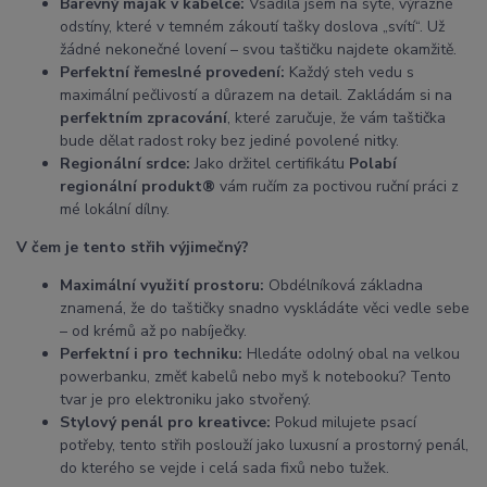
Barevný maják v kabelce:
Vsadila jsem na syté, výrazné
odstíny, které v temném zákoutí tašky doslova „svítí“. Už
žádné nekonečné lovení – svou taštičku najdete okamžitě.
Perfektní řemeslné provedení:
Každý steh vedu s
maximální pečlivostí a důrazem na detail. Zakládám si na
perfektním zpracování
, které zaručuje, že vám taštička
bude dělat radost roky bez jediné povolené nitky.
Regionální srdce:
Jako držitel certifikátu
Polabí
regionální produkt®
vám ručím za poctivou ruční práci z
mé lokální dílny.
V čem je tento střih výjimečný?
Maximální využití prostoru:
Obdélníková základna
znamená, že do taštičky snadno vyskládáte věci vedle sebe
– od krémů až po nabíječky.
Perfektní i pro techniku:
Hledáte odolný obal na velkou
powerbanku, změť kabelů nebo myš k notebooku? Tento
tvar je pro elektroniku jako stvořený.
Stylový penál pro kreativce:
Pokud milujete psací
potřeby, tento střih poslouží jako luxusní a prostorný penál,
do kterého se vejde i celá sada fixů nebo tužek.