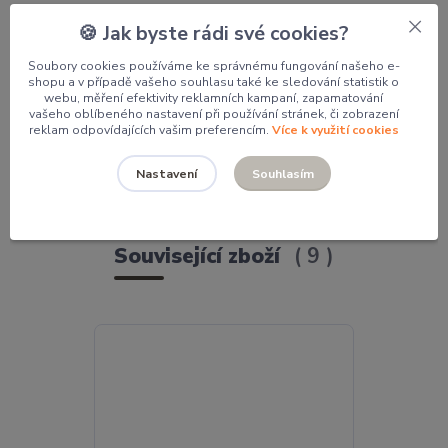
Kosmetické taštičky hranaté
🍪 Jak byste rádi své cookies?
Soubory cookies používáme ke správnému fungování našeho e-
shopu a v případě vašeho souhlasu také ke sledování statistik o
Potřebujete poradit?
webu, měření efektivity reklamních kampaní, zapamatování
vašeho oblíbeného nastavení při používání stránek, či zobrazení
reklam odpovídajících vašim preferencím.
Více k využití cookies
Mgr. Pavlína Kordíková
+420 774 062 005
Souhlasím
Nastavení
pavla@pocketdesign.cz
Související zboží
9