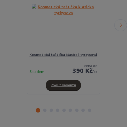
Kosmetická taštička klasická tyrkysová
Penál velký t
cena od
390 Kč
Skladem
Skladem
/
ks
Zvolit variantu