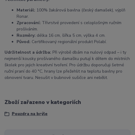
Materiál:
100% žakárová bavlna (český damašek), výplň
Ronar.
Zpracování:
Třívrstvé provedení s celoplošným ručním
prošíváním.
Rozměry:
délka 16 cm, šířka 5 cm, výška 4 cm.
Původ:
Certifikovaný regionální produkt Polabí.
Udržitelnost a údržba:
Při výrobě dbám na nulový odpad – i ty
nejmenší kousky prošívaného damašku putují k dětem do místních
školek pro jejich kreativní tvoření. Pro údržbu doporučuji šetrné
ruční praní do 40 °C, hrany lze přežehlit na teplotu bavlny pro
obnovení tvaru. Nesušit v bubnové sušičce ani nebělit.
Zboží zařazeno v kategoriích
Pouzdra na brýle