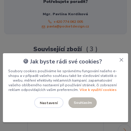
Potřebujete poradit?
Mgr. Pavlína Kordíková
+420 774 062 005
pavla@pocketdesign.cz
Související zboží
3
🍪 Jak byste rádi své cookies?
Soubory cookies používáme ke správnému fungování našeho e-
shopu a v případě vašeho souhlasu také ke sledování statistik o
webu, měření efektivity reklamních kampaní, zapamatování
vašeho oblíbeného nastavení při používání stránek, či zobrazení
reklam odpovídajících vašim preferencím.
Více k využití cookies
Souhlasím
Nastavení