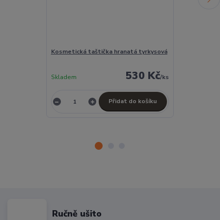
Kosmetická taštička hranatá tyrkysová
Kosmetická ta
530 Kč
Skladem
/
ks
Skladem
Přidat do košíku
Z
Ručně ušito