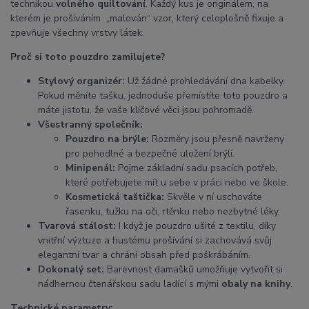
technikou
volného quiltování
. Každý kus je originálem, na
kterém je prošíváním „malován“ vzor, který celoplošně fixuje a
zpevňuje všechny vrstvy látek.
Proč si toto pouzdro zamilujete?
Stylový organizér:
Už žádné prohledávání dna kabelky.
Pokud měníte tašku, jednoduše přemístíte toto pouzdro a
máte jistotu, že vaše klíčové věci jsou pohromadě.
Všestranný společník:
Pouzdro na brýle:
Rozměry jsou přesně navrženy
pro pohodlné a bezpečné uložení brýlí.
Minipenál:
Pojme základní sadu psacích potřeb,
které potřebujete mít u sebe v práci nebo ve škole.
Kosmetická taštička:
Skvěle v ní uschováte
řasenku, tužku na oči, rtěnku nebo nezbytné léky.
Tvarová stálost:
I když je pouzdro ušité z textilu, díky
vnitřní výztuze a hustému prošívání si zachovává svůj
elegantní tvar a chrání obsah před poškrábáním.
Dokonalý set:
Barevnost damašků umožňuje vytvořit si
nádhernou čtenářskou sadu ladící s mými
obaly na knihy
.
Technické parametry: