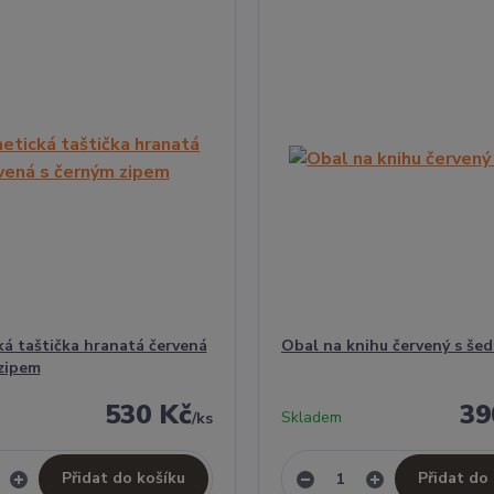
á taštička hranatá červená
Obal na knihu červený s še
zipem
530 Kč
39
Skladem
/
ks
Přidat do košíku
Přidat do