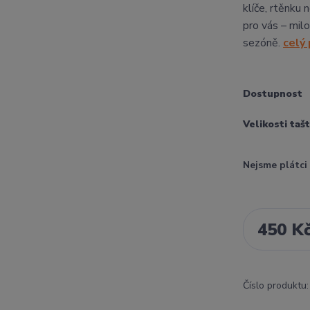
klíče, rtěnku
pro vás – milo
sezóně.
celý
Dostupnost
Velikosti taš
Nejsme plátc
450 K
Číslo produktu: