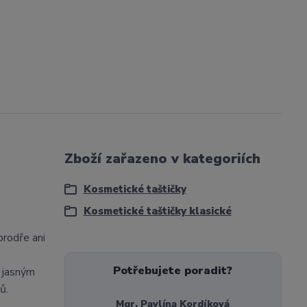
Zboží zařazeno v kategoriích
Kosmetické taštičky
Kosmetické taštičky klasické
prodře ani
Potřebujete poradit?
y jasným
ů.
Mgr. Pavlína Kordíková