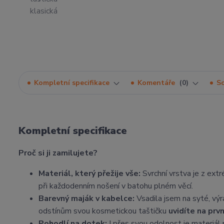
Kompletní specifikace
Komentáře
0
So
Kompletní specifikace
Proč si ji zamilujete?
Materiál, který přežije vše:
Svrchní vrstva je z ext
při každodenním nošení v batohu plném věcí.
Barevný maják v kabelce:
Vsadila jsem na syté, výr
odstínům svou kosmetickou taštičku
uvidíte na prv
Pohodlí na dotek:
I přes svou odolnost je materiál 