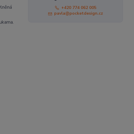
vlněná
+420 774 062 005
pavla@pocketdesign.cz
rukama.