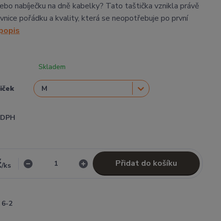
 nebo nabíječku na dně kabelky? Tato taštička vznikla právě
vnice pořádku a kvality, která se neopotřebuje po první
 popis
Skladem
tiček
i DPH
č
Přidat do košíku
/
ks
6-2