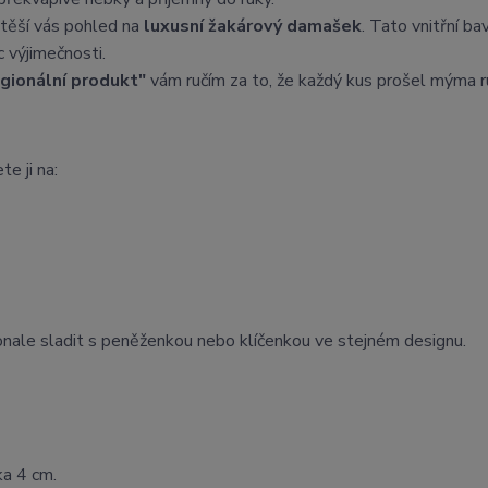
těší vás pohled na
luxusní žakárový damašek
. Tato vnitřní ba
 výjimečnosti.
egionální produkt"
vám ručím za to, že každý kus prošel mýma 
te ji na:
onale sladit s peněženkou nebo klíčenkou ve stejném designu.
ka 4 cm.