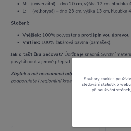
M:
(univerzální) – dno 20 cm, výška 12 cm, hloubka 
L:
(velkorysá) – dno 23 cm, výška 13 cm, hloubka 4
Složení:
Vnějšek:
100% polyester s
protišpinivou úpravou
Vnitřek:
100% žakárová bavlna (damašek).
Jak o taštičku pečovat?
Údržba je snadná. Svrchní materi
povytáhnout a jemně přeprat v ruce. Nežehlit, nesušit v bu
Zbytek u mě neznamená odpad:
Veškeré odstřižky z výro
Soubory cookies používá
podporujete i regionální kreativitu.
sledování statistik o web
při používání stránek