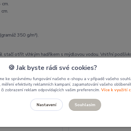
4 cm.
 cm.
(gramáž 350 g/m²).
ál stačí otřít vlhkým hadříkem s mýdlovou vodou. Vnitřní podšívk
bnové sušičce, nebělit.
🍪 Jak byste rádi své cookies?
by putují do místních školek a škol pro tvoření dětí. Nákupem 
me ke správnému fungování našeho e-shopu a v případě vašeho souhl
u, měření efektivity reklamních kampaní, zapamatování vašeho oblíbené
, či zobrazení reklam odpovídajících vašim preferencím.
Více k využití 
Související zboží
5
Souhlasím
Nastavení