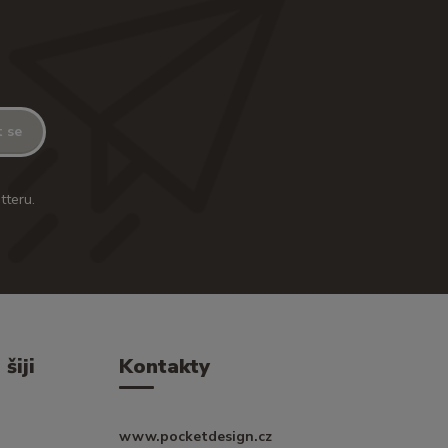
t se
tteru.
šiji
Kontakty
www.pocketdesign.cz