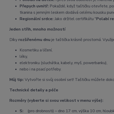
Přepych uvnitř:
Pokaždé, když taštičku otevřete, po
tkanina s jemným leskem dodává celému kousku punc
Regionální srdce:
Jako držitel certifikátu "
Polabí r
Jeden střih, mnoho možností
Díky
rozšířenému dnu
je taštička krásně prostorná. Využije
Kosmetiku a líčení,
léky,
elektroniku (sluchátka, kabely, myš, powerbanku),
nebo i na psací potřeby.
Můj tip:
Vytvořte si svůj osobní set! Taštičku můžete dok
Technické detaily a péče
Rozměry (vyberte si svou velikost v menu výše):
S:
(pro drobnosti) – dno 17 cm, výška 10 cm, hloub