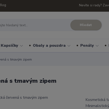
Blog
Nevíte si rady? Zav
Hledat
Kapsičky
Obaly a pouzdra
Penály
rvená s tmavým zipem
vená s tmavým zipem
Kosmetická ta
Minimalistick