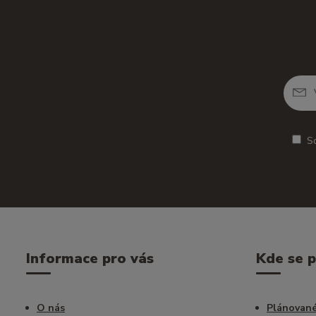
S
Informace pro vás
Kde se 
O nás
Plánované