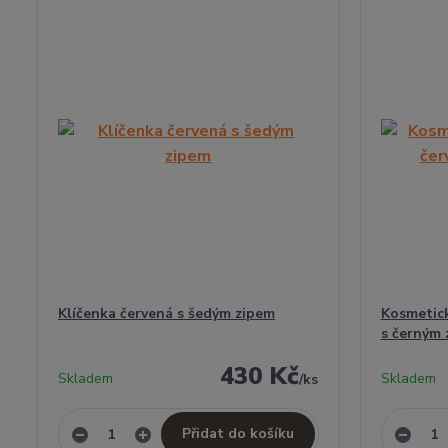
Klíčenka červená s šedým zipem
Kosmetick
s černým 
430 Kč
Skladem
Skladem
/
ks
Přidat do košíku