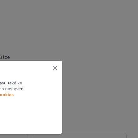
u lze
tak
asu také ke
ho nastavení
cookies