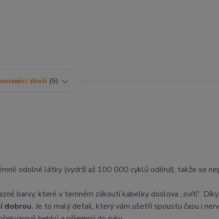
uvisející zboží
5
rémně odolné látky (vydrží až 100 000 cyklů oděru!), takže se ne
azné barvy, které v temném zákoutí kabelky doslova „svítí“. Dík
ní dobrou.
Je to malý detail, který vám ušetří spoustu času i nerv
překvapivě hebký a příjemný do ruky.