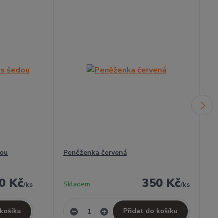
dou
Peněženka červená
0 Kč
350 Kč
Skladem
/
ks
/
ks
 košíku
Přidat do košíku