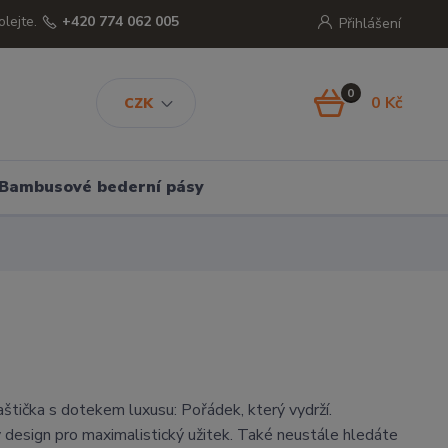
olejte.
+420 774 062 005
Přihlášení
0
0 Kč
CZK
Bambusové bederní pásy
štička s dotekem luxusu: Pořádek, který vydrží.
ý design pro maximalistický užitek. Také neustále hledáte