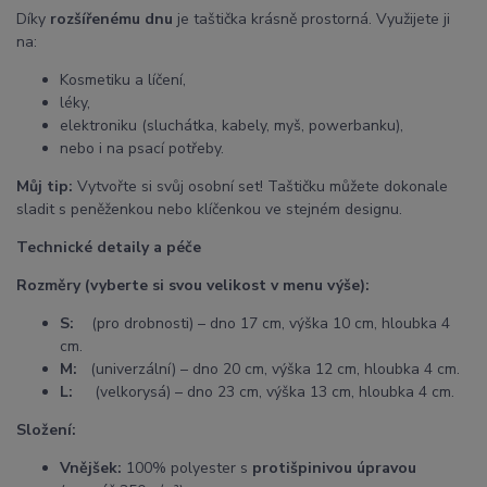
Díky
rozšířenému dnu
je taštička krásně prostorná. Využijete ji
na:
Kosmetiku a líčení,
léky,
elektroniku (sluchátka, kabely, myš, powerbanku),
nebo i na psací potřeby.
Můj tip:
Vytvořte si svůj osobní set! Taštičku můžete dokonale
sladit s peněženkou nebo klíčenkou ve stejném designu.
Technické detaily a péče
Rozměry (vyberte si svou velikost v menu výše):
S:
(pro drobnosti) – dno 17 cm, výška 10 cm, hloubka 4
cm.
M:
(univerzální) – dno 20 cm, výška 12 cm, hloubka 4 cm.
L:
(velkorysá) – dno 23 cm, výška 13 cm, hloubka 4 cm.
Složení:
Vnějšek:
100% polyester s
protišpinivou úpravou