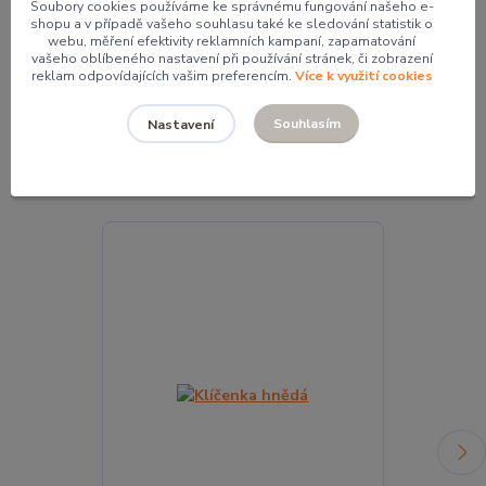
Soubory cookies používáme ke správnému fungování našeho e-
Mgr. Pavlína Kordíková
shopu a v případě vašeho souhlasu také ke sledování statistik o
webu, měření efektivity reklamních kampaní, zapamatování
+420 774 062 005
vašeho oblíbeného nastavení při používání stránek, či zobrazení
pavla@pocketdesign.cz
reklam odpovídajících vašim preferencím.
Více k využití cookies
Souhlasím
Nastavení
Související zboží
6