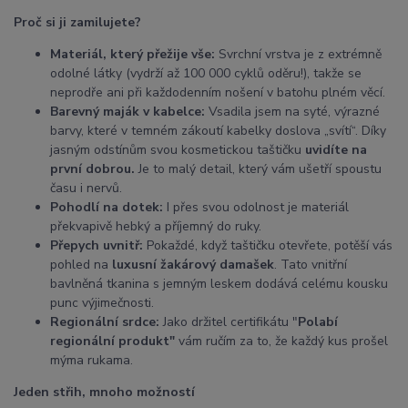
Proč si ji zamilujete?
Materiál, který přežije vše:
Svrchní vrstva je z extrémně
odolné látky (vydrží až 100 000 cyklů oděru!), takže se
neprodře ani při každodenním nošení v batohu plném věcí.
Barevný maják v kabelce:
Vsadila jsem na syté, výrazné
barvy, které v temném zákoutí kabelky doslova „svítí“. Díky
jasným odstínům svou kosmetickou taštičku
uvidíte na
první dobrou.
Je to malý detail, který vám ušetří spoustu
času i nervů.
Pohodlí na dotek:
I přes svou odolnost je materiál
překvapivě hebký a příjemný do ruky.
Přepych uvnitř:
Pokaždé, když taštičku otevřete, potěší vás
pohled na
luxusní žakárový damašek
. Tato vnitřní
bavlněná tkanina s jemným leskem dodává celému kousku
punc výjimečnosti.
Regionální srdce:
Jako držitel certifikátu "
Polabí
regionální produkt"
vám ručím za to, že každý kus prošel
mýma rukama.
Jeden střih, mnoho možností