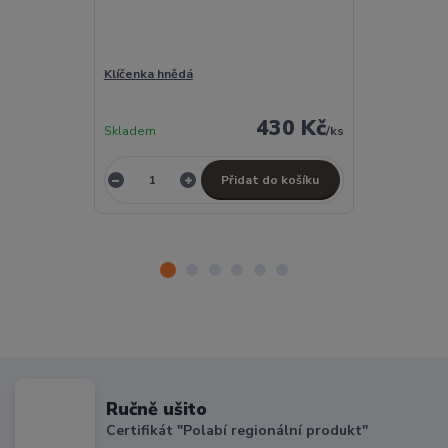
Klíčenka hnědá
Klíčenka hněd
430 Kč
Skladem
/
ks
Skladem
Přidat do košíku
Ručně ušito
Certifikát "Polabí regionální produkt"