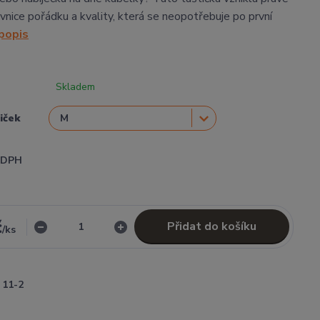
vnice pořádku a kvality, která se neopotřebuje po první
 popis
Skladem
tiček
i DPH
č
Přidat do košíku
/
ks
11-2