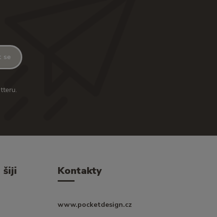
t se
tteru.
šiji
Kontakty
www.pocketdesign.cz