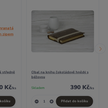
á středně
Obal na knihu čokoládově hnědý s
béžovou
0 Kč
390 Kč
Skladem
/
ks
/
ks
 košíku
Přidat do košíku