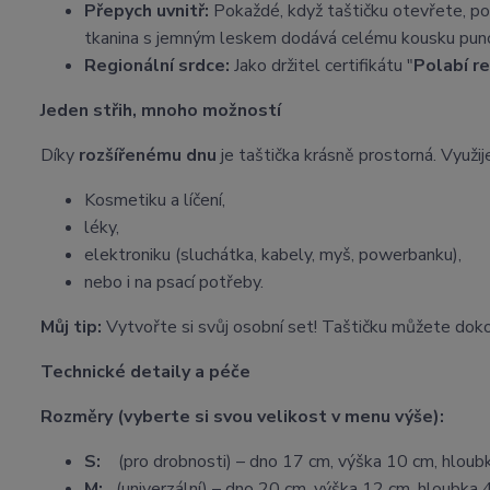
Přepych uvnitř:
Pokaždé, když taštičku otevřete, po
tkanina s jemným leskem dodává celému kousku punc
Regionální srdce:
Jako držitel certifikátu "
Polabí r
Jeden střih, mnoho možností
Díky
rozšířenému dnu
je taštička krásně prostorná. Využije
Kosmetiku a líčení,
léky,
elektroniku (sluchátka, kabely, myš, powerbanku),
nebo i na psací potřeby.
Můj tip:
Vytvořte si svůj osobní set! Taštičku můžete dok
Technické detaily a péče
Rozměry (vyberte si svou velikost v menu výše):
S:
(pro drobnosti) – dno 17 cm, výška 10 cm, hloub
M:
(univerzální) – dno 20 cm, výška 12 cm, hloubka 