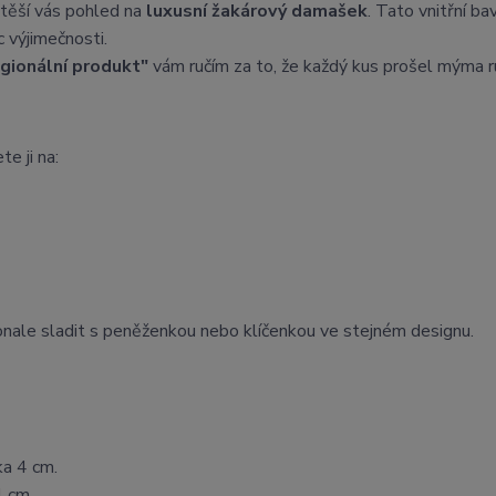
těší vás pohled na
luxusní žakárový damašek
. Tato vnitřní ba
 výjimečnosti.
egionální produkt"
vám ručím za to, že každý kus prošel mýma 
te ji na:
onale sladit s peněženkou nebo klíčenkou ve stejném designu.
ka 4 cm.
4 cm.