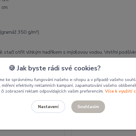
 cm.
(gramáž 350 g/m²).
ál stačí otřít vlhkým hadříkem s mýdlovou vodou. Vnitřní podšívk
bnové sušičce, nebělit.
🍪 Jak byste rádi své cookies?
by putují do místních školek a škol pro tvoření dětí. Nákupem 
me ke správnému fungování našeho e-shopu a v případě vašeho souhl
u, měření efektivity reklamních kampaní, zapamatování vašeho oblíbené
, či zobrazení reklam odpovídajících vašim preferencím.
Více k využití 
Související zboží
6
Souhlasím
Nastavení