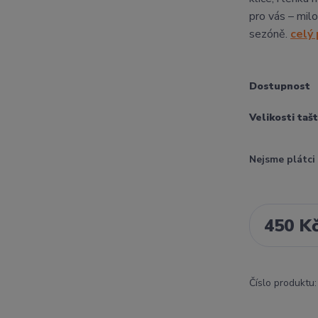
pro vás – milo
sezóně.
celý
Dostupnost
Velikosti taš
Nejsme plátc
450 K
Číslo produktu: