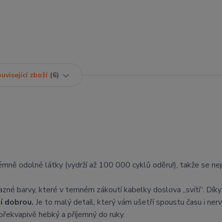
uvisející zboží
6
rémně odolné látky (vydrží až 100 000 cyklů oděru!), takže se ne
azné barvy, které v temném zákoutí kabelky doslova „svítí“. Dík
ní dobrou.
Je to malý detail, který vám ušetří spoustu času i nerv
překvapivě hebký a příjemný do ruky.