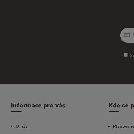
S
Informace pro vás
Kde se 
O nás
Plánované