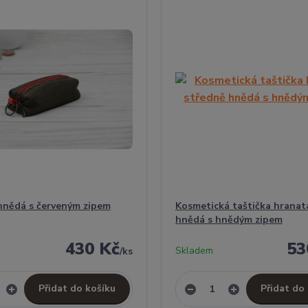
hnědá s červeným zipem
Kosmetická taštička hranat
hnědá s hnědým zipem
430 Kč
53
Skladem
/
ks
Přidat do košíku
Přidat do