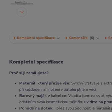
Kompletní specifikace
Komentáře
0
So
Kompletní specifikace
Proč si ji zamilujete?
Materiál, který přežije vše:
Svrchní vrstva je z ext
při každodenním nošení v batohu plném věcí.
Barevný maják v kabelce:
Vsadila jsem na syté, výr
odstínům svou kosmetickou taštičku
uvidíte na prv
Pohodlí na dotek:
I přes svou odolnost je materiál 