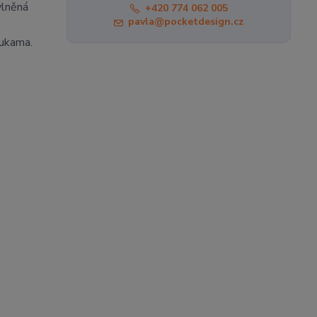
vlněná
+420 774 062 005
pavla@pocketdesign.cz
rukama.