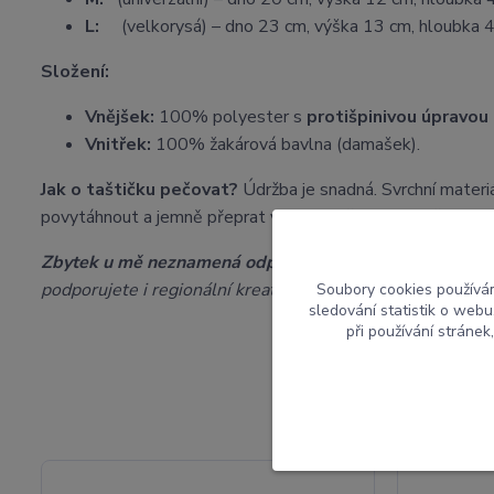
L:
(velkorysá) – dno 23 cm, výška 13 cm, hloubka 4
Složení:
Vnějšek:
100% polyester s
protišpinivou úpravou
Vnitřek:
100% žakárová bavlna (damašek).
Jak o taštičku pečovat?
Údržba je snadná. Svrchní materi
povytáhnout a jemně přeprat v ruce. Nežehlit, nesušit v bu
Zbytek u mě neznamená odpad:
Veškeré odstřižky z výro
podporujete i regionální kreativitu.
Soubory cookies používá
sledování statistik o web
při používání stránek