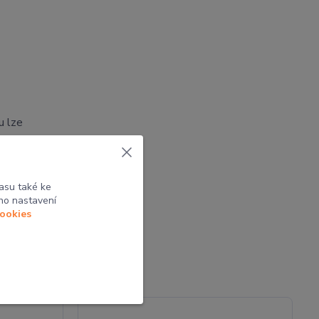
u lze
tak
asu také ke
ho nastavení
cookies