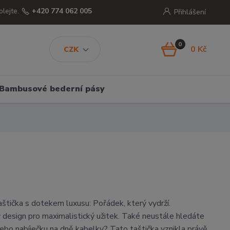
olejte.
+420 774 062 005
Přihlášení
0
0 Kč
CZK
Bambusové bederní pásy
štička s dotekem luxusu: Pořádek, který vydrží.
ý design pro maximalistický užitek. Také neustále hledáte
 nebo nabíječku na dně kabelky? Tato taštička vznikla právě