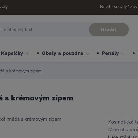
Blog
Nevíte si rady? Zav
Hledat
Kapsičky
Obaly a pouzdra
Penály
ědá s krémovým zipem
dá s krémovým zipem
Kosmetická ta
Minimalistick
klíče, rtěnku