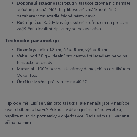
Dokonalá skladnost:
Pokud v taštičce zrovna nic nemáte,
je úplně plochá. Můžete ji libovolně zmáčknout, čímž
nezabere v zavazadle žádné místo navíc.
Ruční práce:
Každý kus šiji osobně s důrazem na precizní
začištění a kvalitní zip, který se nezasekává.
Technické parametry:
Rozměry:
délka
17 cm
, šířka
9 cm
, výška
8 cm
.
Váha:
pod
30 g
– ideální pro cestování letadlem nebo na
turistické pochody.
Materiál:
100% bavlna (žakárový damašek) s certifikátem
Oeko-Tex.
Údržba:
Možno prát v ruce na
40 °C
.
Tip ode mě:
Líbí se vám tato taštička, ale nenašli jste v nabídce
svou oblíbenou barvu? Pokud ji vidíte u jiného mého výrobku,
napište mi to do poznámky v objednávce. Ráda vám ušiji variantu
přímo na míru.