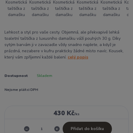
Lehkost a styl pro vaše cesty. Objemná, ale překvapivě lehká
toaletní taštička z luxusního damašku váží pouhých 30 g. Díky
sytým barvám ji v zavazadle vždy snadno najdete, a když je
prázdná, nezabere v kufru prakticky žádné místo navíc. Kousek,
který vám zpříjemní každé balení.
celý popis
Dostupnost
Skladem
Nejsme plátci DPH
430 Kč
/
ks
Přidat do košíku