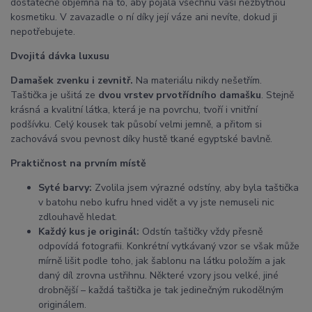
dostatečně objemná na to, aby pojala všechnu vaši nezbytnou
kosmetiku. V zavazadle o ní díky její váze ani nevíte, dokud ji
nepotřebujete.
Dvojitá dávka luxusu
Damašek zvenku i zevnitř.
Na materiálu nikdy nešetřím.
Taštička je ušitá ze
dvou vrstev prvotřídního damašku
. Stejně
krásná a kvalitní látka, která je na povrchu, tvoří i vnitřní
podšívku. Celý kousek tak působí velmi jemně, a přitom si
zachovává svou pevnost díky hustě tkané egyptské bavlně.
Praktičnost na prvním místě
Syté barvy:
Zvolila jsem výrazné odstíny, aby byla taštička
v batohu nebo kufru hned vidět a vy jste nemuseli nic
zdlouhavě hledat.
Každý kus je originál:
Odstín taštičky vždy přesně
odpovídá fotografii. Konkrétní vytkávaný vzor se však může
mírně lišit podle toho, jak šablonu na látku položím a jak
daný díl zrovna ustřihnu. Některé vzory jsou velké, jiné
drobnější – každá taštička je tak jedinečným rukodělným
originálem.