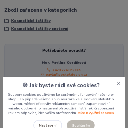
Zboží zařazeno v kategoriích
Kosmetické taštičky
Kosmetické taštičky cestovní
Potřebujete poradit?
Mgr. Pavlína Kordíková
+420 774 062 005
pavla@pocketdesign.cz
🍪 Jak byste rádi své cookies?
Soubory cookies používáme ke správnému fungování našeho e-
Související zboží
6
shopu a v případě vašeho souhlasu také ke sledování statistik o
webu, měření efektivity reklamních kampaní, zapamatování
vašeho oblíbeného nastavení při používání stránek, či zobrazení
reklam odpovídajících vašim preferencím.
Více k využití cookies
Souhlasím
Nastavení