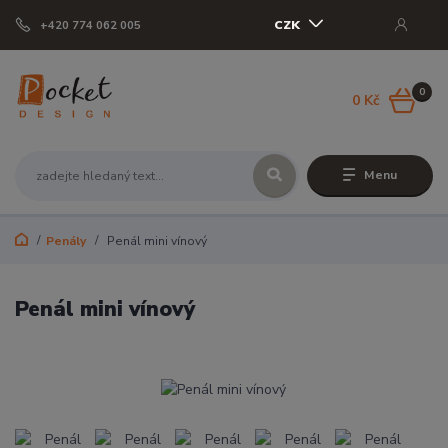
CZK
+420 774 062 005
0
0 Kč
Menu
Penály
Penál mini vínový
Penál mini vínový