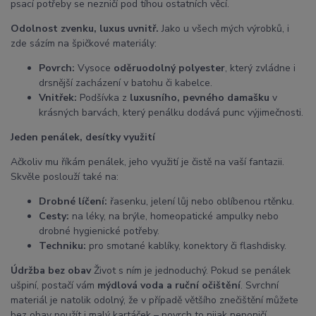
psací potřeby se nezničí pod tíhou ostatních věcí.
Odolnost zvenku, luxus uvnitř.
Jako u všech mých výrobků, i
zde sázím na špičkové materiály:
Povrch:
Vysoce
oděruodolný polyester
, který zvládne i
drsnější zacházení v batohu či kabelce.
Vnitřek:
Podšívka z
luxusního, pevného damašku
v
krásných barvách, který penálku dodává punc výjimečnosti.
Jeden penálek, desítky využití
Ačkoliv mu říkám penálek, jeho využití je čistě na vaší fantazii.
Skvěle poslouží také na:
Drobné líčení:
řasenku, jelení lůj nebo oblíbenou rtěnku.
Cesty:
na léky, na brýle, homeopatické ampulky nebo
drobné hygienické potřeby.
Techniku:
pro smotané kablíky, konektory či flashdisky.
Údržba bez obav
Život s ním je jednoduchý. Pokud se penálek
ušpiní, postačí vám
mýdlová voda a ruční očištění
. Svrchní
materiál je natolik odolný, že v případě většího znečištění můžete
bez obav použít i malý kartáček – povrch to nijak neponičí.