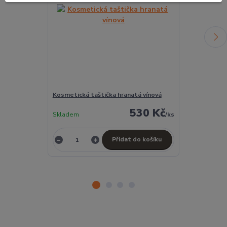
Kosmetická taštička hranatá vínová
Kosmetická ta
530 Kč
Skladem
/
ks
Skladem
Přidat do košíku