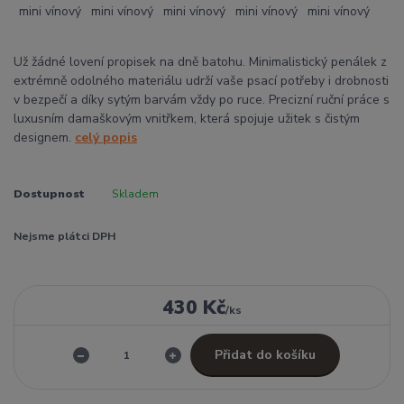
Už žádné lovení propisek na dně batohu. Minimalistický penálek z
extrémně odolného materiálu udrží vaše psací potřeby i drobnosti
v bezpečí a díky sytým barvám vždy po ruce. Precizní ruční práce s
luxusním damaškovým vnitřkem, která spojuje užitek s čistým
designem.
celý popis
Dostupnost
Skladem
Nejsme plátci DPH
430 Kč
/
ks
Přidat do košíku