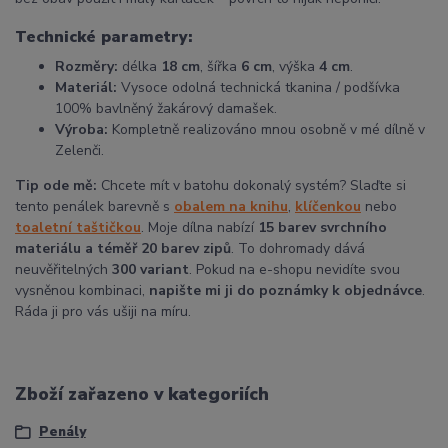
Technické parametry:
Rozměry:
délka
18 cm
, šířka
6 cm
, výška
4 cm
.
Materiál:
Vysoce odolná technická tkanina / podšívka
100% bavlněný žakárový damašek.
Výroba:
Kompletně realizováno mnou osobně v mé dílně v
Zelenči.
Tip ode mě:
Chcete mít v batohu dokonalý systém? Slaďte si
tento penálek barevně s
obalem na knihu
,
klíčenkou
nebo
toaletní taštičkou
. Moje dílna nabízí
15 barev svrchního
materiálu a téměř 20 barev zipů
. To dohromady dává
neuvěřitelných
300 variant
. Pokud na e-shopu nevidíte svou
vysněnou kombinaci,
napište mi ji do poznámky k objednávce
.
Ráda ji pro vás ušiji na míru.
Zboží zařazeno v kategoriích
Penály