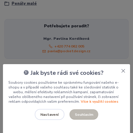
Penály malé
Potřebujete poradit?
Mgr. Pavlína Kordíková
+420 774 062 005
pavla@pocketdesign.cz
🍪 Jak byste rádi své cookies?
Související zboží
4
Soubory cookies používáme ke správnému fungování našeho e-
shopu a v případě vašeho souhlasu také ke sledování statistik o
webu, měření efektivity reklamních kampaní, zapamatování
vašeho oblíbeného nastavení při používání stránek, či zobrazení
reklam odpovídajících vašim preferencím.
Více k využití cookies
Souhlasím
Nastavení