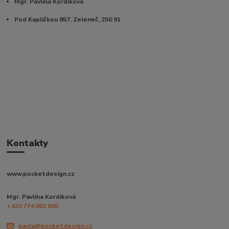
Mgr. Pavlína Kordíková
Pod Kapličkou 857, Zeleneč, 250 91
Kontakty
www.pocketdesign.cz
Mgr. Pavlína Kordíková
+420 774 062 005
pavla@pocketdesign.cz