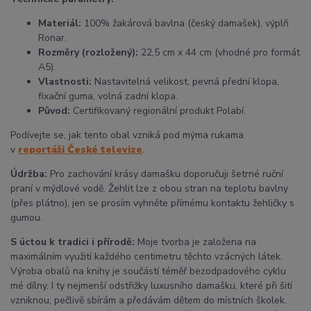
Materiál:
100% žakárová bavlna (český damašek), výplň
Ronar.
Rozměry (rozložený):
22,5 cm x 44 cm (vhodné pro formát
A5).
Vlastnosti:
Nastavitelná velikost, pevná přední klopa,
fixační guma, volná zadní klopa.
Původ:
Certifikovaný regionální produkt Polabí.
Podívejte se, jak tento obal vzniká pod mýma rukama
v
reportáži České televize
.
Údržba:
Pro zachování krásy damašku doporučuji šetrné ruční
praní v mýdlové vodě. Žehlit lze z obou stran na teplotu bavlny
(přes plátno), jen se prosím vyhněte přímému kontaktu žehličky s
gumou.
S úctou k tradici i přírodě:
Moje tvorba je založena na
maximálním využití každého centimetru těchto vzácných látek.
Výroba obalů na knihy je součástí téměř bezodpadového cyklu
mé dílny. I ty nejmenší odstřižky luxusního damašku, které při šití
vzniknou, pečlivě sbírám a předávám dětem do místních školek.