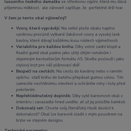
luxusního českého damašku
se středovou výplní, která mu dává
příjemnou měkkost, ale zároveň zajišťuje, že perfektně drží tvar.
V čem je tento obal výjimečný?
Vzory, které vyprávějí:
Na velké ploše obalu naplno
vyniknou precizně vytkané žakárové vzory a vysoký lesk
bavlny, které dávají každému kusu nádech výjimečnosti.
Variabilita pro každou knihu:
Díky volné zadní klopě a
fixační gumě obal padne jako ulitý útlým románům i
objemným bestsellerům formátu A5. Skvěle poslouží i jako
stylový kryt pro váš plánovací diář.
Bezpečí na cestách:
Na cestu do kavárny nebo v ranním
spěchu stačí knihu do batohu přepásat gumou celou. Tím
zamezíte nechtěnému otevření a ochráníte rohy i listy před
pokrčením.
Nepřehlédnutelný doplněk:
Díky syté barevnosti obal v
interiéru i zavazadle hned uvidíte, ať už jej položíte kamkoli.
Dokonalý set:
Chcete svůj čtenářský rituál dovést k
dokonalosti? Obal lze barevně sladit s mým pouzdrem na
brýle ve stejném designu.
Technické parametry: