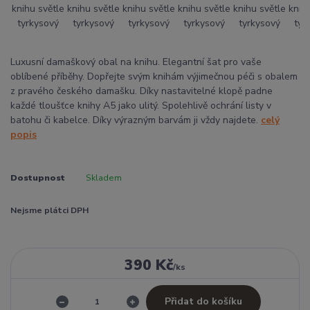
Luxusní damaškový obal na knihu. Elegantní šat pro vaše
oblíbené příběhy. Dopřejte svým knihám výjimečnou péči s obalem
z pravého českého damašku. Díky nastavitelné klopě padne
každé tloušťce knihy A5 jako ulitý. Spolehlivě ochrání listy v
batohu či kabelce. Díky výrazným barvám ji vždy najdete.
celý
popis
Dostupnost
Skladem
Nejsme plátci DPH
390 Kč
/
ks
Přidat do košíku