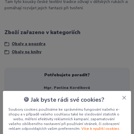
Tam tyto kousky české textilní tradice ožívají v dětských rukách a
pomáhají rozvíjet jejich fantazii při tvoření.
Zboží zařazeno v kategoriích
Obaly a pouzdra
Obaly na knihy
Potřebujete poradit?
Mgr. Pavlína Kordíková
+420 774 062 005
🍪 Jak byste rádi své cookies?
pavla@pocketdesign.cz
Soubory cookies používáme ke správnému fungování našeho e-
shopu a v případě vašeho souhlasu také ke sledování statistik o
webu, měření efektivity reklamních kampaní, zapamatování
Související zboží
3
vašeho oblíbeného nastavení při používání stránek, či zobrazení
reklam odpovídajících vašim preferencím.
Více k využití cookies