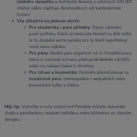
českého damašku
a technické tkaniny s odolností 100 000
otáček oděru zajišťuje dlouhověkost i při každodenním
nošení.
Vše důležité na jednom místě:
Pro studentky i paní učitelky:
Pojme základní
psací potřeby, které už nemusíte hledat na dně tašky.
Je to dospělá verze penálu pro ty, kteří nepotřebují
nosit celou výbavu.
Pro pány:
Ideální jako organizér na 2–3 kvalitní pera,
která si zaslouží ochranu před poškrábáním od klíčů,
nebo na nabíjecí kabel k telefonu.
Pro zdraví a kosmetiku:
Rozměry přesně pasují na
inzulínové pero
, homeopatika v ampulkách nebo
kosmetické tužky a štětce.
Můj tip:
Vytvořte si svůj osobní set! Penálek můžete dokonale
sladit s peněženkou, toaletní taštičkou nebo klíčenkou ve stejném
designu.