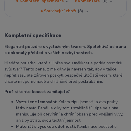
Kompletní specifikace
Komentáře
0
Související zboží
8
Kompletní specifikace
Elegantní pouzdro s vyztuženým tvarem. Spolehlivá ochrana
a dokonalý přehled o vašich nezbytnostech.
Hledáte pouzdro, které si i přes svou měkkost a poddajnost drží
svůj tvar? Tento penál z mé dílny je navržen tak, aby v tašce
nepřekážel, ale zároveň poskytl bezpečné útočiště věcem, které
chcete mít pohromadě a chráněné před poškrábáním.
Proč si tento kousek zamilujete?
Vyztužené lemování:
Kolem zipu jsem všila dva pruhy
látky navíc. Penál je díky tomu stabilnější, lépe se s ním
manipuluje při otevírání a chrání obsah před vnějšími vlivy,
aniž by ztratil svou textilní jemnost.
Materiál s vysokou odolností:
Kombinace poctivého