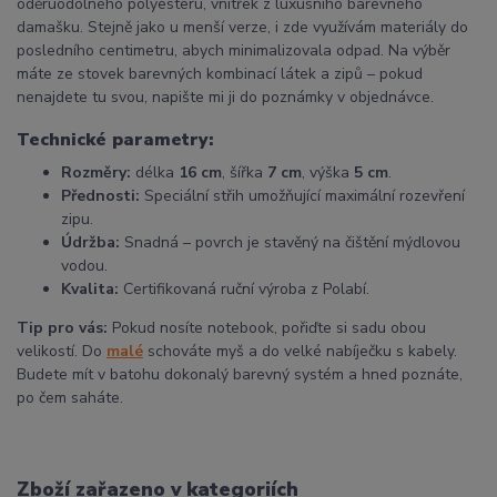
oděruodolného polyesteru, vnitřek z luxusního barevného
damašku. Stejně jako u menší verze, i zde využívám materiály do
posledního centimetru, abych minimalizovala odpad. Na výběr
máte ze stovek barevných kombinací látek a zipů – pokud
nenajdete tu svou, napište mi ji do poznámky v objednávce.
Technické parametry:
Rozměry:
délka
16 cm
, šířka
7 cm
, výška
5 cm
.
Přednosti:
Speciální střih umožňující maximální rozevření
zipu.
Údržba:
Snadná – povrch je stavěný na čištění mýdlovou
vodou.
Kvalita:
Certifikovaná ruční výroba z Polabí.
Tip pro vás:
Pokud nosíte notebook, pořiďte si sadu obou
velikostí. Do
malé
schováte myš a do velké nabíječku s kabely.
Budete mít v batohu dokonalý barevný systém a hned poznáte,
po čem saháte.
Zboží zařazeno v kategoriích