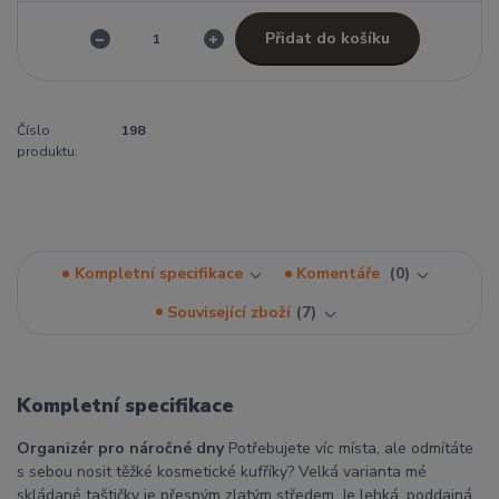
Přidat do košíku
Číslo
198
produktu:
Kompletní specifikace
Komentáře
0
Související zboží
7
Kompletní specifikace
Organizér pro náročné dny
Potřebujete víc místa, ale odmítáte
s sebou nosit těžké kosmetické kufříky? Velká varianta mé
skládané taštičky je přesným zlatým středem. Je lehká, poddajná,