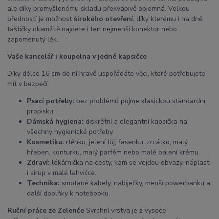
ale díky promyšlenému skladu překvapivě objemná. Velkou
předností je možnost
širokého otevření
, díky kterému i na dně
taštičky okamžitě najdete i ten nejmenší konektor nebo
zapomenutý lék.
Vaše kancelář i koupelna v jedné kapsičce
Díky délce 16 cm do ní hravě uspořádáte věci, které potřebujete
mít v bezpečí:
Psací potřeby:
bez problémů pojme klasickou standardní
propisku.
Dámská hygiena:
diskrétní a elegantní kapsička na
všechny hygienické potřeby.
Kosmetiku:
rtěnku, jelení lůj, řasenku, zrcátko, malý
hřeben, konturku, malý parfém nebo malé balení krému.
Zdraví:
lékárnička na cesty, kam se vejdou obvazy, náplasti
i sirup v malé lahvičce.
Technika:
smotané kabely, nabíječky, menší powerbanku a
další doplňky k notebooku.
Ruční práce ze Zelenče
Svrchní vrstva je z vysoce