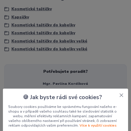
Kosmetické taštičky
Kapsičky
Kosmetické taštičky do kabelky
Kosmetické taštičky do kabelky
Kosmetické taštičky do kabelky velké
Kosmetické taštičky do kabelky velké
Potřebujete poradit?
Mgr. Pavlína Kordíková
+420 774 062 005
🍪 Jak byste rádi své cookies?
pavla@pocketdesign.cz
Soubory cookies používáme ke správnému fungování našeho e-
shopu a v případě vašeho souhlasu také ke sledování statistik o
webu, měření efektivity reklamních kampaní, zapamatování
Související zboží
7
vašeho oblíbeného nastavení při používání stránek, či zobrazení
reklam odpovídajících vašim preferencím.
Více k využití cookies