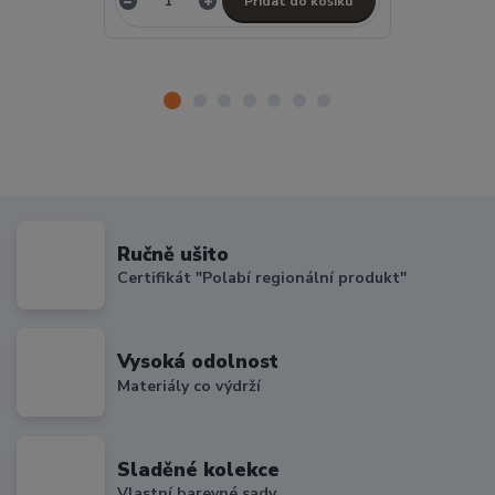
Přidat do košíku
Ručně ušito
Certifikát "Polabí regionální produkt"
Vysoká odolnost
Materiály co výdrží
Sladěné kolekce
Vlastní barevné sady