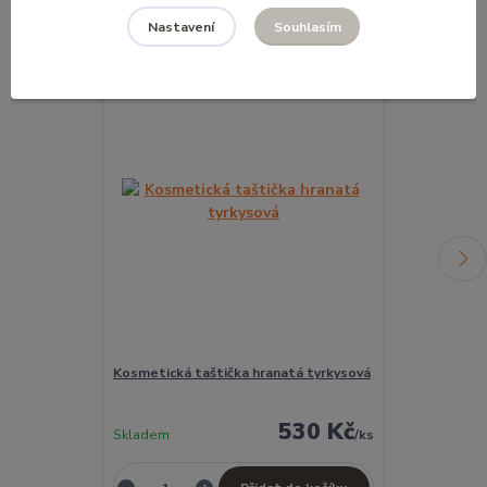
Souhlasím
Nastavení
Kosmetická taštička hranatá tyrkysová
Klíčenka tyrk
530 Kč
Skladem
/
ks
Skladem