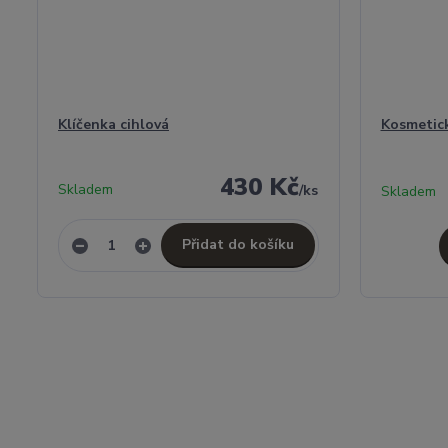
Klíčenka cihlová
Kosmetick
430 Kč
Skladem
/
ks
Skladem
Přidat do košíku