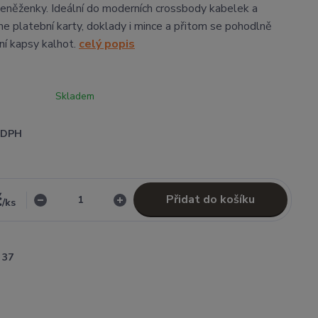
eněženky. Ideální do moderních crossbody kabelek a
me platební karty, doklady i mince a přitom se pohodlně
dní kapsy kalhot.
celý popis
Skladem
i DPH
č
Přidat do košíku
/
ks
37