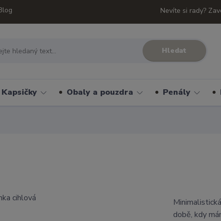
Blog
Nevíte si rady? Zav
Hledat
Kapsičky
Obaly a pouzdra
Penály
Minimalistick
době, kdy mám