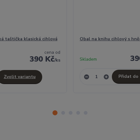
á taštička klasická cihlová
Obal na knihu cihlový s hn
cena od
39
390 Kč
Skladem
/
ks
Přidat do
Zvolit variantu