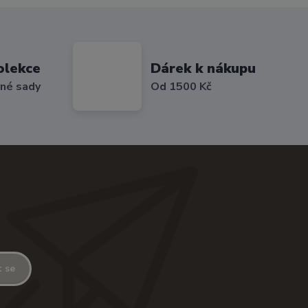
olekce
Dárek k nákupu
vné sady
Od 1500 Kč
t se