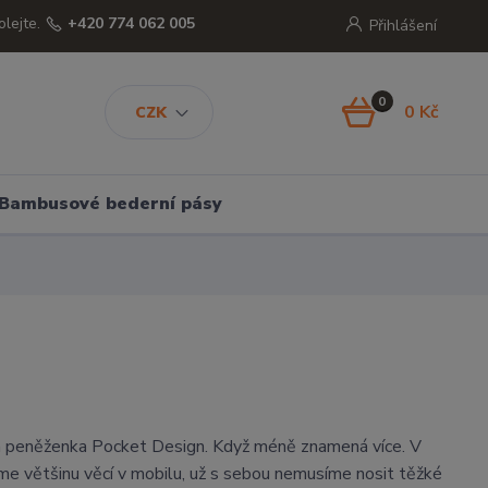
olejte.
+420 774 062 005
Přihlášení
0
0 Kč
CZK
Bambusové bederní pásy
á peněženka Pocket Design. Když méně znamená více. V
e většinu věcí v mobilu, už s sebou nemusíme nosit těžké