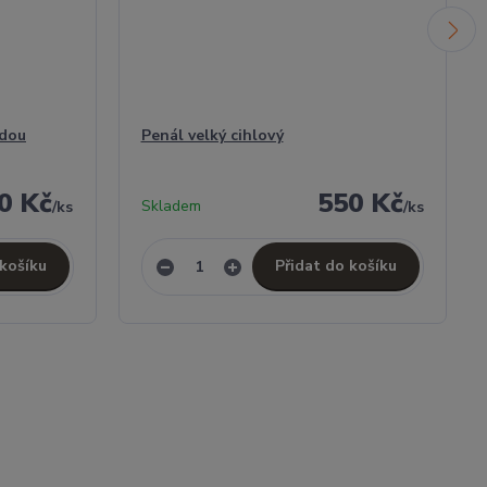
ědou
Penál velký cihlový
0 Kč
550 Kč
Skladem
/
ks
/
ks
 košíku
Přidat do košíku