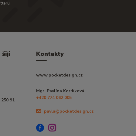
tteru.
šiji
Kontakty
www.pocketdesign.cz
Mgr. Pavlína Kordíková
+420 774 062 005
 250 91
pavla@pocketdesign.cz