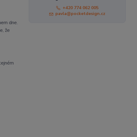
+420 774 062 005
pavla@pocketdesign.cz
ěhem dne.
e, že
stejném