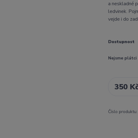
a neskladné p
ledvinek. Poj
vejde i do za
Dostupnost
Nejsme plátc
350 K
Číslo produktu: