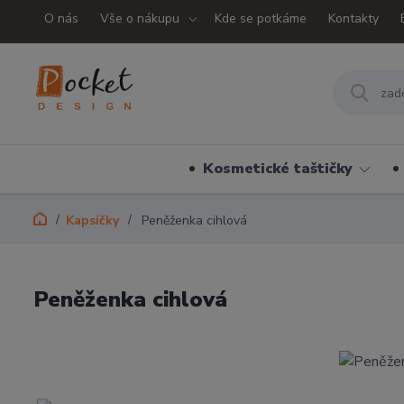
O nás
Vše o nákupu
Kde se potkáme
Kontakty
Kosmetické taštičky
Kapsičky
Peněženka cihlová
Peněženka cihlová