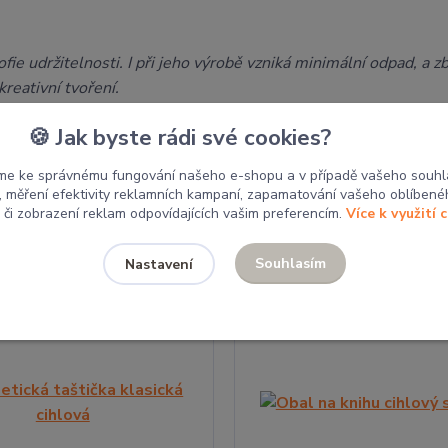
fie udržitelnosti. I při jeho výrobě vzniká minimální odpad, a z
kreativní tvoření.
🍪 Jak byste rádi své cookies?
Související zboží
8
me ke správnému fungování našeho e-shopu a v případě vašeho souhl
u, měření efektivity reklamních kampaní, zapamatování vašeho oblíbené
, či zobrazení reklam odpovídajících vašim preferencím.
Více k využití 
Souhlasím
Nastavení