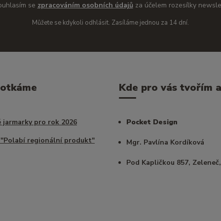
ouhlasím se
zpracováním osobních údajů
za účelem rozesílky newsle
Můžete se kdykoli odhlásit. Zasíláme jednou za 14 dní.
potkáme
Kde pro vás tvořím a 
 jarmarky pro rok 2026
Pocket Design
 "Polabí regionální produkt"
Mgr. Pavlína Kordíková
Pod Kapličkou 857, Zeleneč,