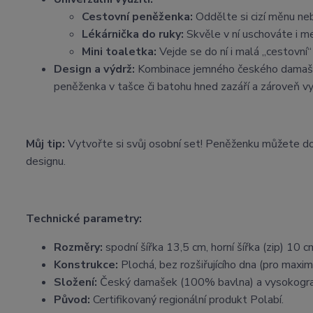
Cestovní peněženka:
Oddělte si cizí měnu ne
Lékárnička do ruky:
Skvěle v ní uschováte i me
Mini toaletka:
Vejde se do ní i malá „cestovní“
Design a výdrž:
Kombinace jemného českého damašku 
peněženka v tašce či batohu hned zazáří a zároveň vy
Můj tip:
Vytvořte si svůj osobní set! Peněženku můžete do
designu.
Technické parametry:
Rozměry:
spodní šířka 13,5 cm, horní šířka (zip) 10 
Konstrukce:
Plochá, bez rozšiřujícího dna (pro maxim
Složení:
Český damašek (100% bavlna) a vysokogra
Původ:
Certifikovaný regionální produkt Polabí.