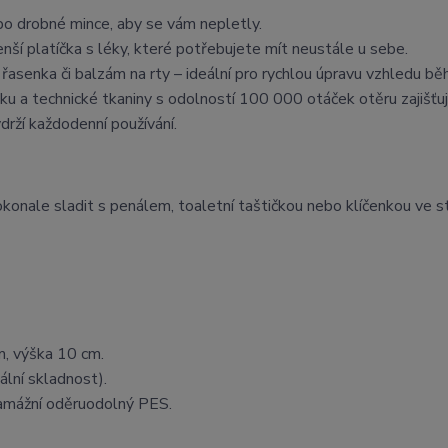
bo drobné mince, aby se vám nepletly.
nší platíčka s léky, které potřebujete mít neustále u sebe.
 řasenka či balzám na rty – ideální pro rychlou úpravu vzhledu b
a technické tkaniny s odolností 100 000 otáček otěru zajišťuj
drží každodenní používání.
konale sladit s penálem, toaletní taštičkou nebo klíčenkou ve 
cm, výška 10 cm.
ální skladnost).
mážní oděruodolný PES.