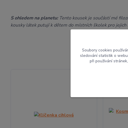
S ohledem na planetu:
Tento kousek je součástí mé filozo
kousky látek putují k dětem do místních školek pro jejich 
Soubory cookies používá
sledování statistik o web
při používání stránek