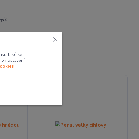
bylé
asu také ke
ho nastavení
cookies