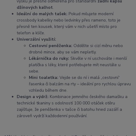
výšku je přesně odměřena pro standardní
zadní kapsu
džínových kalhot
.
Ideální do malých tašek:
Pokud milujete moderní
crossbody kabelky nebo ledvinky přes rameno, toto je
přesně ten kousek, který vám v nich ušetří místo pro
telefon a klíče.
Univerzální využití:
Cestovní peněženka:
Oddělte si cizí měnu nebo
drobné mince, aby se vám nepletly.
Lékárnička do ruky:
Skvěle v ní uschováte i menší
platíčka s léky, které potřebujete mít neustále u
sebe.
Mini toaletka:
Vejde se do ní i malá „cestovní“
řasenka či balzám na rty – ideální pro rychlou úpravu
vzhledu během dne.
Design a výdrž:
Kombinace jemného českého damašku a
technické tkaniny s odolností 100 000 otáček otěru
zajišťuje, že peněženka v tašce či batohu hned zazáří a
zároveň vydrží každodenní používání.