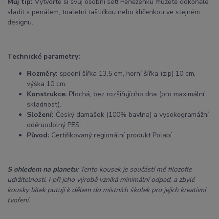
Můj tip:
Vytvořte si svůj osobní set! Peněženku můžete dokonale
sladit s penálem, toaletní taštičkou nebo klíčenkou ve stejném
designu.
Technické parametry:
Rozměry:
spodní šířka 13,5 cm, horní šířka (zip) 10 cm,
výška 10 cm.
Konstrukce:
Plochá, bez rozšiřujícího dna (pro maximální
skladnost).
Složení:
Český damašek (100% bavlna) a vysokogramážní
oděruodolný PES.
Původ:
Certifikovaný regionální produkt Polabí.
S ohledem na planetu:
Tento kousek je součástí mé filozofie
udržitelnosti. I při jeho výrobě vzniká minimální odpad, a zbylé
kousky látek putují k dětem do místních školek pro jejich kreativní
tvoření.