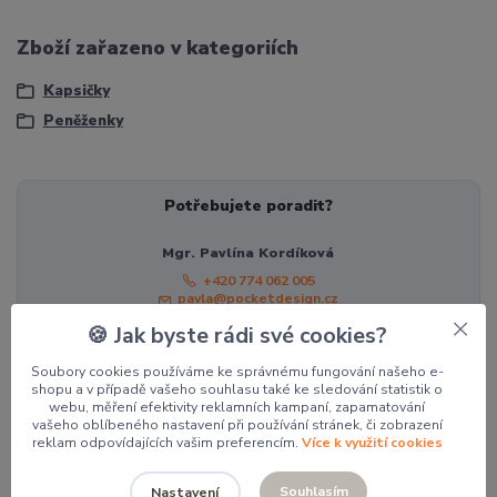
Zboží zařazeno v kategoriích
Kapsičky
Peněženky
Potřebujete poradit?
Mgr. Pavlína Kordíková
+420 774 062 005
pavla@pocketdesign.cz
🍪 Jak byste rádi své cookies?
Soubory cookies používáme ke správnému fungování našeho e-
Související zboží
7
shopu a v případě vašeho souhlasu také ke sledování statistik o
webu, měření efektivity reklamních kampaní, zapamatování
vašeho oblíbeného nastavení při používání stránek, či zobrazení
reklam odpovídajících vašim preferencím.
Více k využití cookies
Souhlasím
Nastavení